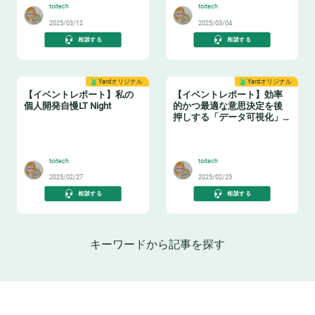
toitech
toitech
2025/03/12
2025/03/04
相談する
相談する
Yardオリジナル
Yardオリジナル
【イベントレポート】私の
【イベントレポート】効率
個人開発自慢LT Night
的かつ最適な意思決定を後
押しする「データ可視化」
の実践ノウハウ データマネ
🤓
🤓
ジメントの勘所【日本経済
新聞社×アソビュー】
toitech
toitech
2025/02/27
2025/02/25
相談する
相談する
キーワードから記事を探す