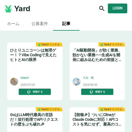
Yard
LOGIN
ホーム
公募案件
記事
Yardオリジナル
Yardオリジナル
ひとりユニコーンは無理ゲ
「AI駆動開発」が効く業務、
ー！？Vibe Codingで見えた
効かない業務——生成AIを開
ヒトとAIの限界
発に組み込むための前提と
は？
🤖
😸
toitech
久松 剛
2025/07/23
2025/06/30
相談する
相談する
Yardオリジナル
Yardオリジナル
GoはLLM時代最高の言語
【朗報🎉】ついにClineが
だ！並行処理でAPIリクエス
Claude Codeに対応！APIコ
トの壁をぶち破れ🎉
ストを気にせず、最高のコ
ーディング体験を手に入れ