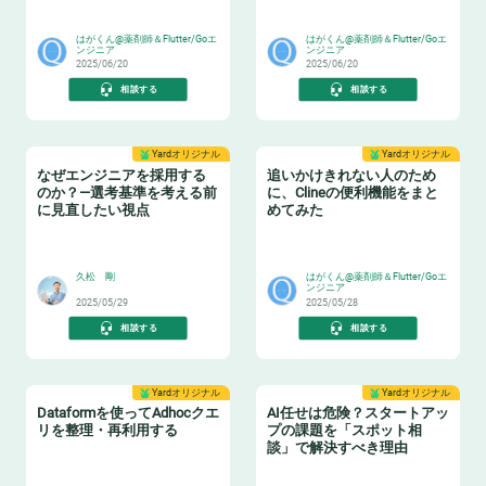
🧨
🤯
よう！
はがくん@薬剤師＆Flutter/Goエ
はがくん@薬剤師＆Flutter/Goエ
ンジニア
ンジニア
2025/06/20
2025/06/20
相談する
相談する
Yardオリジナル
Yardオリジナル
なぜエンジニアを採用する
追いかけきれない人のため
のか？—選考基準を考える前
に、Clineの便利機能をまと
に見直したい視点
めてみた
😸
🎉
久松 剛
はがくん@薬剤師＆Flutter/Goエ
ンジニア
2025/05/29
2025/05/28
相談する
相談する
Yardオリジナル
Yardオリジナル
Dataformを使ってAdhocクエ
AI任せは危険？スタートアッ
リを整理・再利用する
プの課題を「スポット相
談」で解決すべき理由