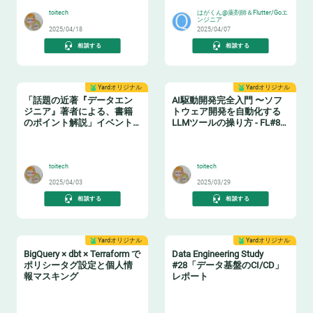
toitech
はがくん@薬剤師＆Flutter/Goエ
ンジニア
2025/04/18
2025/04/07
相談する
相談する
Yardオリジナル
Yardオリジナル
「話題の近著『データエン
AI駆動開発完全入門 〜ソフ
ジニア』著者による、書籍
トウェア開発を自動化する
のポイント解説」イベント
LLMツールの操り方 - FL#87
レポート
イベントレポート
📗
🤖
toitech
toitech
2025/04/03
2025/03/29
相談する
相談する
Yardオリジナル
Yardオリジナル
BigQuery × dbt × Terraform で
Data Engineering Study
ポリシータグ設定と個人情
#28「データ基盤のCI/CD」
報マスキング
レポート
🔖
🔧