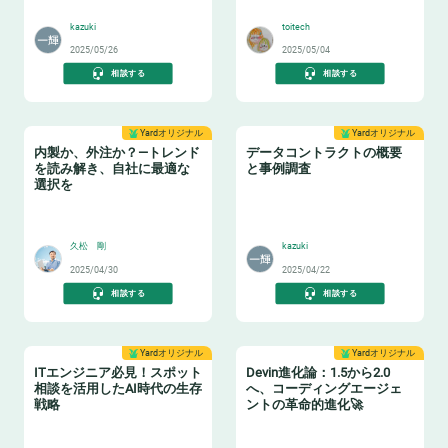
♻️
👩‍🏫
kazuki
toitech
2025/05/26
2025/05/04
相談する
相談する
Yardオリジナル
Yardオリジナル
内製か、外注か？—トレンド
データコントラクトの概要
を読み解き、自社に最適な
と事例調査
選択を
🏫
📝
久松 剛
kazuki
2025/04/30
2025/04/22
相談する
相談する
Yardオリジナル
Yardオリジナル
ITエンジニア必見！スポット
Devin進化論：1.5から2.0
相談を活用したAI時代の生存
へ、コーディングエージェ
戦略
ントの革命的進化🚀
🏋️
🧙‍♂️