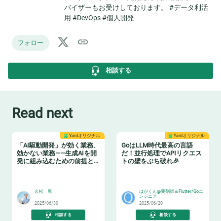
バイザーもお受けしております。 #データ利活
用 #DevOps #個人開発
フォロー
相談する
Read next
Yardオリジナル
Yardオリジナル
「AI駆動開発」が効く業務、
GoはLLM時代最高の言語
効かない業務——生成AIを開
だ！並行処理でAPIリクエス
発に組み込むための前提と
トの壁をぶち破れ🎉
は？
😸
🧨
久松 剛
はがくん@薬剤師＆Flutter/Goエ
ンジニア
2025/06/30
2025/06/20
相談する
相談する