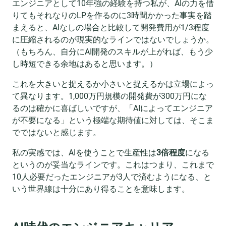
エンジニアとして10年強の経験を持つ私が、AIの力を借
りてもそれなりのLPを作るのに3時間かかった事実を踏
まえると、AIなしの場合と比較して開発費用が1/3程度
に圧縮されるのが現実的なラインではないでしょうか。
（もちろん、自分にAI開発のスキルが上がれば、もう少
し時短できる余地はあると思います。）
これを大きいと捉えるか小さいと捉えるかは立場によっ
て異なります。1,000万円規模の開発費が300万円にな
るのは確かに喜ばしいですが、「AIによってエンジニア
が不要になる」という極端な期待値に対しては、そこま
でではないと感じます。
私の実感では、AIを使うことで生産性は
3倍程度
になる
というのが妥当なラインです。これはつまり、これまで
10人必要だったエンジニアが3人で済むようになる、と
いう世界線は十分にあり得ることを意味します。