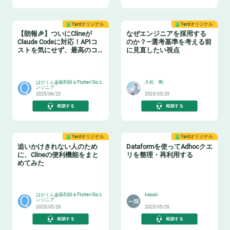
Yardオリジナル
Yardオリジナル
【朗報🎉】ついにClineが
なぜエンジニアを採用する
Claude Codeに対応！APIコ
のか？—選考基準を考える前
ストを気にせず、最高のコ
に見直したい視点
ーディング体験を手に入れ
🤯
😸
よう！
はがくん@薬剤師＆Flutter/Goエ
久松 剛
ンジニア
2025/06/20
2025/05/29
相談する
相談する
Yardオリジナル
Yardオリジナル
追いかけきれない人のため
Dataformを使ってAdhocクエ
に、Clineの便利機能をまと
リを整理・再利用する
めてみた
🎉
♻️
はがくん@薬剤師＆Flutter/Goエ
kazuki
ンジニア
2025/05/28
2025/05/26
相談する
相談する