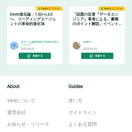
Yardオリジナル
Yardオリジナル
Devin進化論：1.5から2.0
「話題の近著『データエン
へ、コーディングエージェ
ジニア』著者による、書籍
ントの革命的進化🚀
のポイント解説」イベント
レポート
🧙‍♂️
📗
はがくん@薬剤師＆Flutter/Goエ
toitech
ンジニア
2025/04/07
2025/04/03
相談する
相談する
About
Guides
Yardについて
使い方
運営会社
ガイドライン
お知らせ・リリース
よくある質問