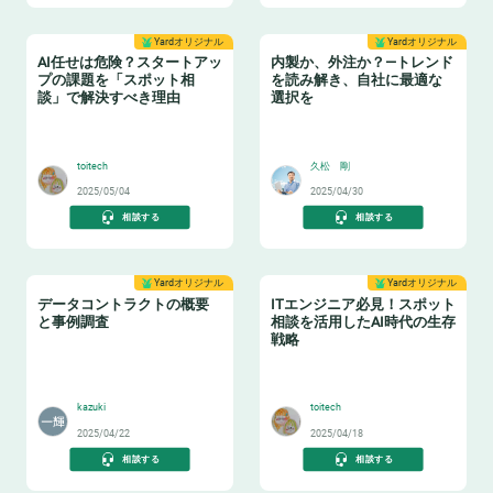
Yardオリジナル
Yardオリジナル
AI任せは危険？スタートアッ
内製か、外注か？—トレンド
プの課題を「スポット相
を読み解き、自社に最適な
談」で解決すべき理由
選択を
👩‍🏫
🏫
toitech
久松 剛
2025/05/04
2025/04/30
相談する
相談する
Yardオリジナル
Yardオリジナル
データコントラクトの概要
ITエンジニア必見！スポット
と事例調査
相談を活用したAI時代の生存
戦略
📝
🏋️
kazuki
toitech
2025/04/22
2025/04/18
相談する
相談する