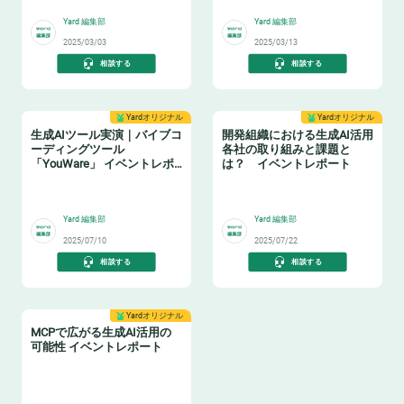
ポート
Yard 編集部
Yard 編集部
2025/03/03
2025/03/13
相談する
相談する
Yardオリジナル
Yardオリジナル
生成AIツール実演｜バイブコ
開発組織における生成AI活用
ーディングツール
各社の取り組みと課題と
「YouWare」 イベントレポ
は？ イベントレポート
ート
🤖
🤖
Yard 編集部
Yard 編集部
2025/07/10
2025/07/22
相談する
相談する
Yardオリジナル
MCPで広がる生成AI活用の
可能性 イベントレポート
🤖