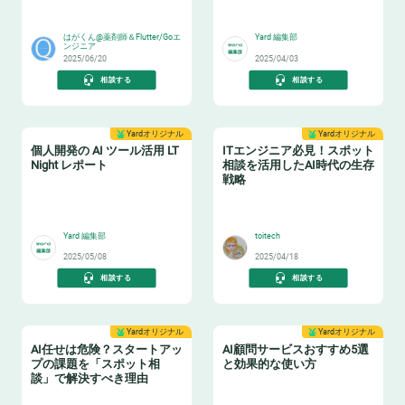
🤯
🤖
よう！
はがくん@薬剤師＆Flutter/Goエ
Yard 編集部
ンジニア
2025/06/20
2025/04/03
相談する
相談する
Yardオリジナル
Yardオリジナル
個人開発の AI ツール活用 LT
ITエンジニア必見！スポット
Night レポート
相談を活用したAI時代の生存
戦略
🤖
🏋️
Yard 編集部
toitech
2025/05/08
2025/04/18
相談する
相談する
Yardオリジナル
Yardオリジナル
AI任せは危険？スタートアッ
AI顧問サービスおすすめ5選
プの課題を「スポット相
と効果的な使い方
談」で解決すべき理由