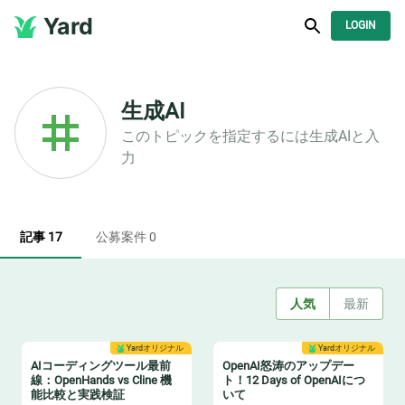
Yard
LOGIN
生成AI
このトピックを指定するには
生成AI
と入
力
記事 17
公募案件 0
人気
最新
Yardオリジナル
Yardオリジナル
AIコーディングツール最前
OpenAI怒涛のアップデー
線：OpenHands vs Cline 機
ト！12 Days of OpenAIにつ
能比較と実践検証
いて