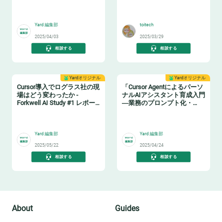
イベントレポート
🤖
🤖
Yard 編集部
toitech
2025/04/03
2025/03/29
相談する
相談する
Yardオリジナル
Yardオリジナル
Cursor導入でログラス社の現
「Cursor Agentによるパーソ
場はどう変わったか -
ナルAIアシスタント育成入門
Forkwell AI Study #1 レポー
―業務のプロンプト化・
ト
MCPの活用」レポート
🤖
🤖
Yard 編集部
Yard 編集部
2025/05/22
2025/04/24
相談する
相談する
About
Guides