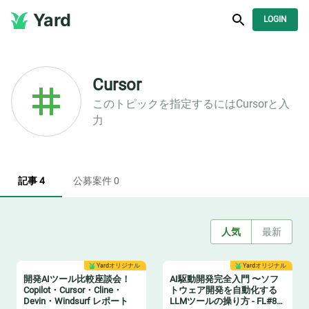
Yard
LOGIN
Cursor
このトピックを指定するには
Cursor
と入
力
記事 4
公募案件 0
人気
最新
Yardオリジナル
Yardオリジナル
開発AIツール比較座談会！
AI駆動開発完全入門 〜ソフ
Copilot・Cursor・Cline・
トウェア開発を自動化する
Devin・Windsurf レポート
LLMツールの操り方 - FL#87