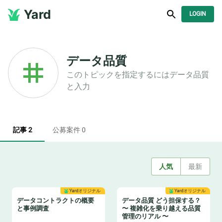
Yard
LOGIN
データ品質
このトピックを指定するには
データ品質
と入力
記事 2
公募案件 0
人気
最新
Yardオリジナル
Yardオリジナル
データコントラクトの概要
データ品質 どう担保する？
と事例調査
〜 複雑化を乗り越える品質
管理のリアル 〜