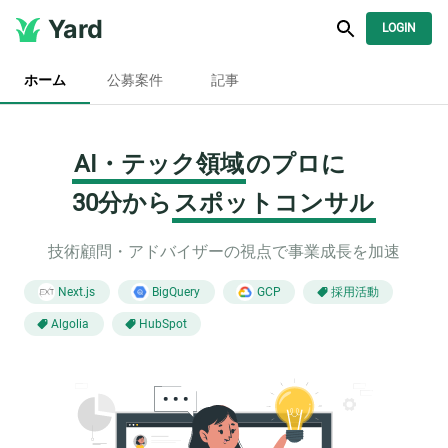
Yard
LOGIN
ホーム
公募案件
記事
AI・テック領域
のプロに
30分から
スポットコンサル
技術顧問・アドバイザーの視点で事業成長を加速
採用活動
Next.js
BigQuery
GCP
Algolia
HubSpot