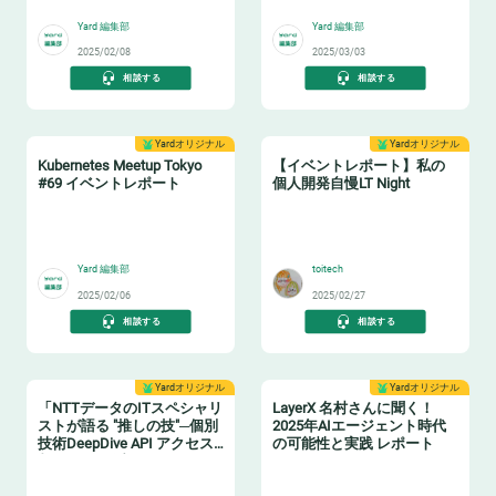
Yard 編集部
Yard 編集部
2025/02/08
2025/03/03
相談する
相談する
Yardオリジナル
Yardオリジナル
Kubernetes Meetup Tokyo
【イベントレポート】私の
#69 イベントレポート
個人開発自慢LT Night
☸️
🤓
Yard 編集部
toitech
2025/02/06
2025/02/27
相談する
相談する
Yardオリジナル
Yardオリジナル
「NTTデータのITスペシャリ
LayerX 名村さんに聞く！
ストが語る "推しの技"─個別
2025年AIエージェント時代
技術DeepDive API アクセス
の可能性と実践 レポート
制御・Dos攻撃・AIエージェ
☎️
🤖
ント─」レポート