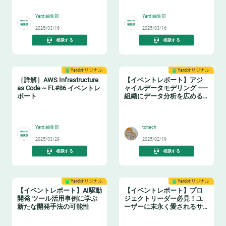
☑️
☁️
Yard 編集部
Yard 編集部
2025/03/16
2025/03/16
相談する
相談する
Yardオリジナル
Yardオリジナル
［詳解］AWS Infrastructure
【イベントレポート】アジ
as Code ~ FL#86 イベントレ
ャイルデータモデリング ——
ポート
組織にデータ分析を広める
ためのテーブル設計ガイド
⛅
❄️
Yard 編集部
toitech
2025/03/29
2025/02/19
相談する
相談する
Yardオリジナル
Yardオリジナル
【イベントレポート】AI駆動
【イベントレポート】プロ
開発 ツール活用事例に学ぶ
ジェクトリーダー必見！ユ
新たな開発手法の可能性
ーザーに末永く愛されるサ
ービスサイト開発の最適解
🔎
📝