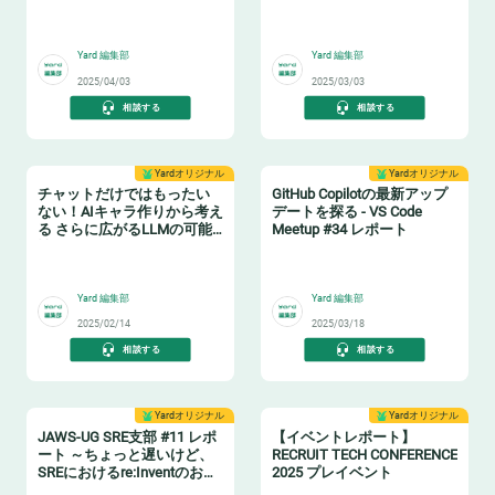
可能な未来
🤖
🖥️
Yard 編集部
Yard 編集部
2025/04/03
2025/03/03
相談する
相談する
Yardオリジナル
Yardオリジナル
チャットだけではもったい
GitHub Copilotの最新アップ
ない！AIキャラ作りから考え
デートを探る - VS Code
る さらに広がるLLMの可能
Meetup #34 レポート
性イベントレポート
🤖
🧑‍✈️
Yard 編集部
Yard 編集部
2025/02/14
2025/03/18
相談する
相談する
Yardオリジナル
Yardオリジナル
JAWS-UG SRE支部 #11 レポ
【イベントレポート】
ート ～ちょっと遅いけど、
RECRUIT TECH CONFERENCE
SREにおけるre:Inventのお話
2025 プレイベント
しよ？～