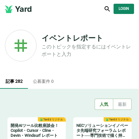
Yard
LOGIN
イベントレポート
このトピックを指定するには
イベントレ
ポート
と入力
記事 282
公募案件 0
人気
最新
Yardオリジナル
Yardオリジナル
開発AIツール比較座談会！
NECソリューションイノベー
Copilot・Cursor・Cline・
タ先端研究フォーラム レポ
Devin・Windsurf レポート
ート──専門技術で描く持続