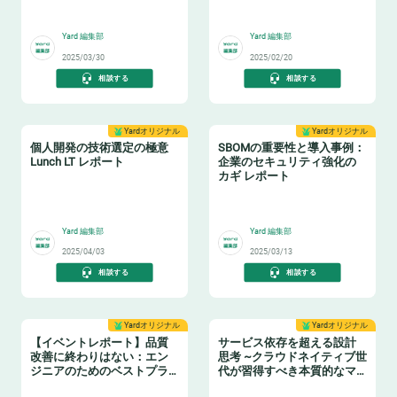
🦈
👩‍💻
Yard 編集部
Yard 編集部
2025/03/30
2025/02/20
相談する
相談する
Yardオリジナル
Yardオリジナル
個人開発の技術選定の極意
SBOMの重要性と導入事例：
Lunch LT レポート
企業のセキュリティ強化の
カギ レポート
💻
📝
Yard 編集部
Yard 編集部
2025/04/03
2025/03/13
相談する
相談する
Yardオリジナル
Yardオリジナル
【イベントレポート】品質
サービス依存を超える設計
改善に終わりはない：エン
思考 ~クラウドネイティブ世
ジニアのためのベストプラ
代が習得すべき本質的なマ
クティス
インド~ レポート