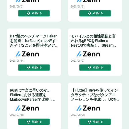
2023/09/01
2023/08/21
相談する
相談する
Dart製のベンチマークHakari
モバイルとの相性最強と言
を開発！forEachやmap遅す
われるgRPCをFlutter x
ぎィ！なことを即時測定デ
NestJSで実装し、Stream通
キルヨ！
信や認証、複数言語実装に
使えるか試す
2023/08/14
2023/08/07
相談する
相談する
Rustは本当に早いのか。
【Flutter】Riveを使ってイン
Flutterにおける速度を
タラクティブなボタンアニ
MarkdownParserで比較して
メーションを作成し、UXを
みた。
向上させたい！
2023/07/18
2023/05/05
相談する
相談する