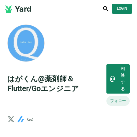
Yard
LOGIN
相
談
はがくん@薬剤師＆
す
Flutter/Goエンジニア
る
フォロー