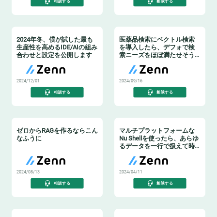
相談する
相談する
2024年冬、僕が試した最も
医薬品検索にベクトル検索
生産性を高めるIDE/AIの組み
を導入したら、デフォで検
合わせと設定を公開します
索ニーズをほぼ満たせそう
だった話
2024/12/01
2024/09/16
相談する
相談する
ゼロからRAGを作るならこん
マルチプラットフォームな
なふうに
Nu Shellを使ったら、あらゆ
るデータを一行で扱えて時
間効率が上がった
2024/08/13
2024/04/11
相談する
相談する