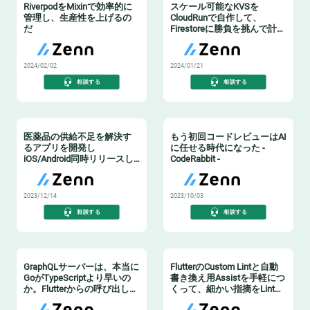
RiverpodをMixinで効率的に
スケール可能なKVSを
管理し、生産性を上げるの
CloudRunで自作して、
だ
Firestoreに勝負を挑んで計測
した話
2024/02/02
2024/01/21
相談する
相談する
医薬品の供給不足を解決す
もう初回コードレビューはAI
るアプリを開発し
に任せる時代になった -
iOS/Android同時リリースし
CodeRabbit -
たよ
2023/12/14
2023/10/03
相談する
相談する
GraphQLサーバーは、本当に
FlutterのCustom Lintと自動
GoがTypeScriptより早いの
書き換え用Assistを手軽につ
か。Flutterからの呼び出しで
くって、細かい指摘をLintに
検証する。
ぶん投げる方法