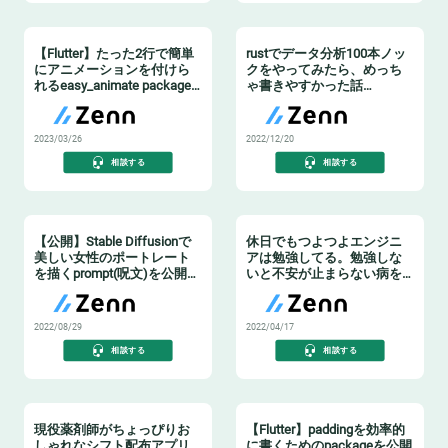
【Flutter】たった2行で簡単
rustでデータ分析100本ノッ
にアニメーションを付けら
クをやってみたら、めっち
れるeasy_animate package
ゃ書きやすかった話
を公開したよ🎉
【Polars】
2023/03/26
2022/12/20
相談する
相談する
【公開】Stable Diffusionで
休日でもつよつよエンジニ
美しい女性のポートレート
アは勉強してる。勉強しな
を描くprompt(呪文)を公開す
いと不安が止まらない病を
るチュートリアル🚀【入門
倒すために必要なこと⚔️
編】
2022/08/29
2022/04/17
相談する
相談する
現役薬剤師がちょっぴりお
【Flutter】paddingを効率的
しゃれなシフト配布アプリ
に書くためのpackageを公開