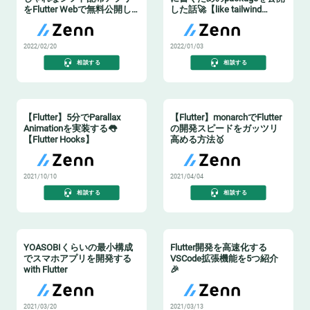
をFlutter Webで無料公開し
した話🚀【like tailwind
た話
CSS】
2022/02/20
2022/01/03
相談する
相談する
【Flutter】5分でParallax
【Flutter】monarchでFlutter
Animationを実装する👅
の開発スピードをガッツリ
【Flutter Hooks】
高める方法🥇
2021/10/10
2021/04/04
相談する
相談する
YOASOBIくらいの最小構成
Flutter開発を高速化する
でスマホアプリを開発する
VSCode拡張機能を5つ紹介
with Flutter
🎉
2021/03/20
2021/03/13