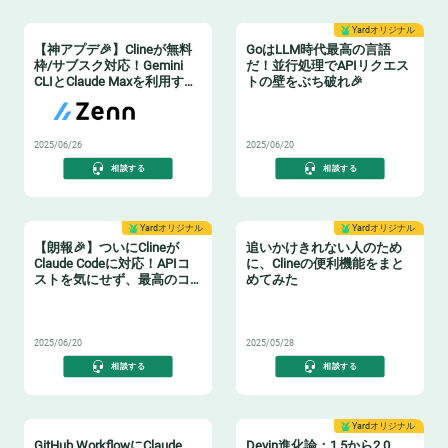
Yardオリジナル
【神アプデ🎉】Clineが無料
GoはLLM時代最高の言語
枠/サブスク対応！Gemini
だ！並行処理でAPIリクエス
CLIとClaude Maxを利用すれ
トの壁をぶち破れ🎉
ばコストを気にせず使い倒
🧨
せるぞ！！
2025/06/26
2025/06/20
相談する
相談する
Yardオリジナル
Yardオリジナル
【朗報🎉】ついにClineが
追いかけきれない人のため
Claude Codeに対応！APIコ
に、Clineの便利機能をまと
ストを気にせず、最高のコ
めてみた
ーディング体験を手に入れ
🤯
🎉
よう！
2025/06/20
2025/05/28
相談する
相談する
Yardオリジナル
GitHub WorkflowにClaude
Devin進化論：1.5から2.0