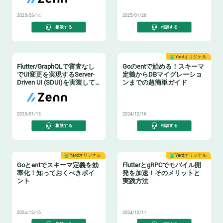
😸
2025/03/14
2025/01/26
相談する
相談する
Yardオリジナル
Flutter/GraphQLで審査なし
Goのentで始める！スキーマ
でUI変更を実現するServer-
定義からDBマイグレーショ
Driven UI (SDUI)を実装して
ンまでの超簡単ガイド
みる
🎹
2025/01/13
2024/12/16
相談する
相談する
Yardオリジナル
Yardオリジナル
Goとentでスキーマ定義を効
FlutterとgRPCでモバイル開
率化！知っておくべきポイ
発を加速！そのメリットと
ント
実践方法
🎉
😸
2024/12/16
2024/12/11