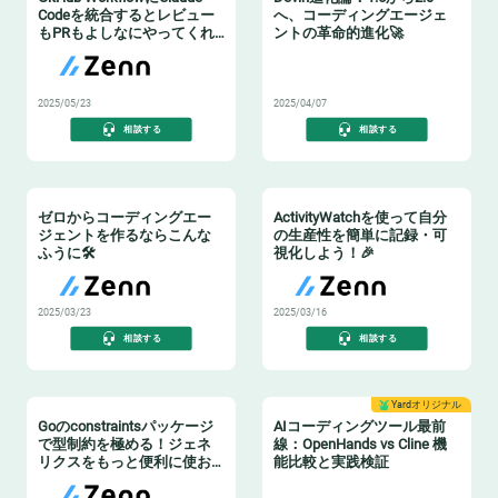
Codeを統合するとレビュー
へ、コーディングエージェ
もPRもよしなにやってくれ
ントの革命的進化🚀
る良い話🎉
🧙‍♂️
2025/05/23
2025/04/07
相談する
相談する
ゼロからコーディングエー
ActivityWatchを使って自分
ジェントを作るならこんな
の生産性を簡単に記録・可
ふうに🛠️
視化しよう！🎉
2025/03/23
2025/03/16
相談する
相談する
Yardオリジナル
Goのconstraintsパッケージ
AIコーディングツール最前
で型制約を極める！ジェネ
線：OpenHands vs Cline 機
リクスをもっと便利に使お
能比較と実践検証
う