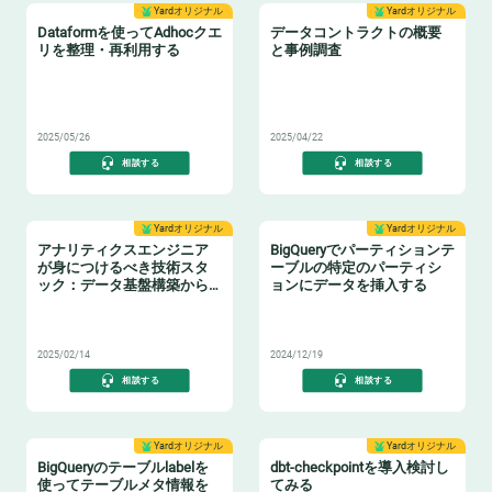
Yardオリジナル
Yardオリジナル
Dataformを使ってAdhocクエ
データコントラクトの概要
リを整理・再利用する
と事例調査
♻️
📝
2025/05/26
2025/04/22
相談する
相談する
Yardオリジナル
Yardオリジナル
アナリティクスエンジニア
BigQueryでパーティションテ
が身につけるべき技術スタ
ーブルの特定のパーティシ
ック：データ基盤構築からBI
ョンにデータを挿入する
活用まで
📈
📝
2025/02/14
2024/12/19
相談する
相談する
Yardオリジナル
Yardオリジナル
BigQueryのテーブルlabelを
dbt-checkpointを導入検討し
使ってテーブルメタ情報を
てみる