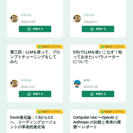
😊
😸
さかもも
さかもも
2024/12/08
2024/05/11
相談する
相談する
Yardオリジナル
Yardオリジナル
第三回：LLMを使って、プロ
DifyでLLMを使いこなす！知
ンプトチューニングをして
っておきたいパラメーター
みた
について
📖
🐶
さかもも
ymto
2024/12/21
2025/01/24
相談する
相談する
Yardオリジナル
Yardオリジナル
Devin進化論：1.5から2.0
Computer Use 〜OpenAI と
へ、コーディングエージェ
Anthropic の比較と将来の展
ントの革命的進化🚀
望〜 レポート