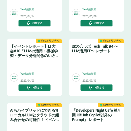
🥤
🤖
Yard 編集部
Yard 編集部
2025/04/14
2025/05/08
相談する
相談する
Yardオリジナル
Yardオリジナル
【イベントレポート】LT大
虎の穴ラボ Tech Talk #4 〜
会#10「LLMの活用・機械学
LLM活用LT〜 レポート
習・データ分析関係のいろ
いろな話題にふれよう」
🤖
🐯
Yard 編集部
Yard 編集部
2025/04/03
2025/05/13
相談する
相談する
Yardオリジナル
Yardオリジナル
AIもハイブリッドにできる?!
「Developers Night Cafe 第4
ローカルLLMとクラウドの組
回 GitHub Copilot以外の
み合わせの可能性！ イベン
Prompt」 レポート
トレポート
☁️
☕