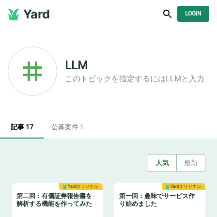
Yard
LOGIN
LLM
このトピックを指定するには
LLM
と入力
記事 17
公募案件 1
人気
最新
Yardオリジナル
Yardオリジナル
第二回：有価証券報告書を
第一回：趣味でサービス作
解析する機能を作ってみた
り始めました