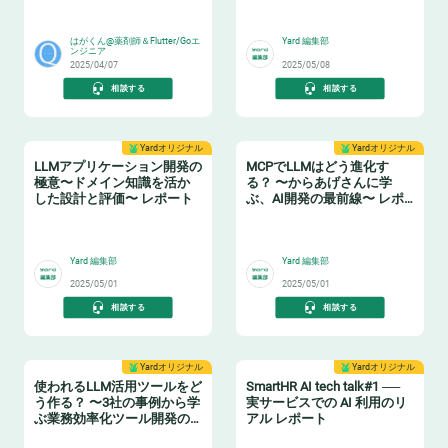
🧙‍♂️
🤖
はがくん@薬剤師＆Flutter/Goエ
Yard 編集部
ンジニア
2025/04/07
2025/05/08
相談する
相談する
Yardオリジナル
Yardオリジナル
LLMアプリケーション開発の
MCPでLLMはどう進化す
極意〜ドメイン知識を活か
る？ 〜からあげさんに学
した設計と評価〜 レポート
ぶ、AI開発の最前線〜 レポ
ート
🤖
🤖
Yard 編集部
Yard 編集部
2025/05/01
2025/05/01
相談する
相談する
Yardオリジナル
Yardオリジナル
使われるLLM活用ツールをど
SmartHR AI tech talk#1 ──
う作る？ 〜3社の事例から学
実サービスでの AI 利用のリ
ぶ業務効率化ツール開発の
アル レポート
ポイント〜