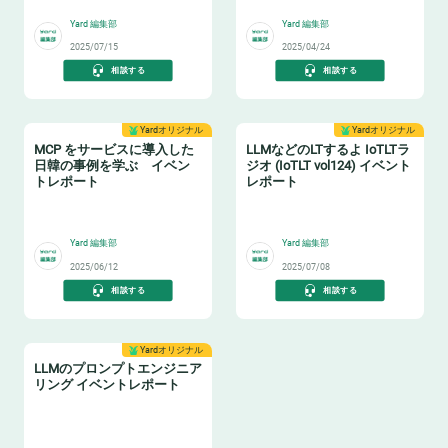
Yard 編集部
Yard 編集部
2025/07/15
2025/04/24
相談する
相談する
Yardオリジナル
Yardオリジナル
MCP をサービスに導入した
LLMなどのLTするよ IoTLTラ
日韓の事例を学ぶ イベン
ジオ (IoTLT vol124) イベント
トレポート
レポート
🤖
🗣️
Yard 編集部
Yard 編集部
2025/06/12
2025/07/08
相談する
相談する
Yardオリジナル
LLMのプロンプトエンジニア
リング イベントレポート
📝