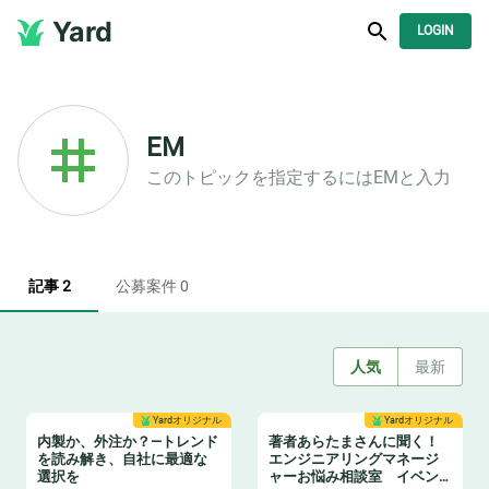
Yard
LOGIN
EM
このトピックを指定するには
EM
と入力
記事 2
公募案件 0
人気
最新
Yardオリジナル
Yardオリジナル
内製か、外注か？—トレンド
著者あらたまさんに聞く！
を読み解き、自社に最適な
エンジニアリングマネージ
選択を
ャーお悩み相談室 イベン