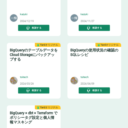
📝
🏷️
kazuki
kazuki
2024/12/19
2024/11/27
相談する
相談する
Yardオリジナル
Yardオリジナル
BigQueryのテーブルデータを
BigQueryの使用状況の確認の
Cloud Storageにバックアッ
SQLレシピ
プする
🔙
🔧
toitech
toitech
2024/03/26
2024/04/09
相談する
相談する
Yardオリジナル
BigQuery × dbt × Terraform で
ポリシータグ設定と個人情
報マスキング