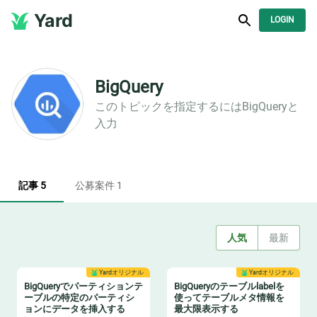
Yard
LOGIN
BigQuery
このトピックを指定するには
BigQuery
と
入力
記事 5
公募案件 1
人気
最新
Yardオリジナル
Yardオリジナル
BigQueryでパーティションテ
BigQueryのテーブルlabelを
ーブルの特定のパーティシ
使ってテーブルメタ情報を
ョンにデータを挿入する
最大限表示する