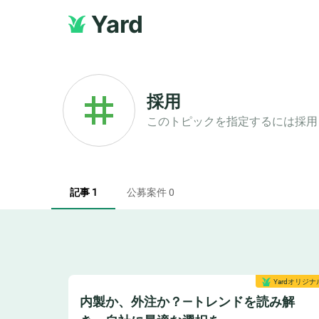
Yard
採用
このトピックを指定するには
採用
記事 1
公募案件 0
Yardオリジナ
内製か、外注か？—トレンドを読み解