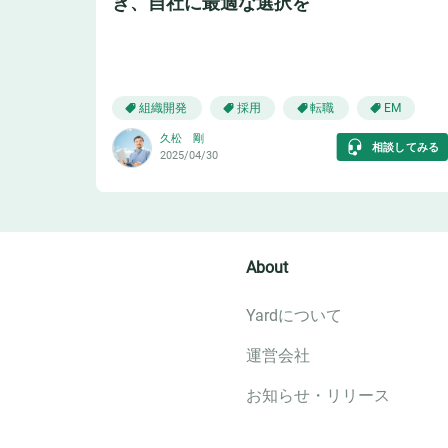
き、自社に最適な選択を
🏫
組織開発
採用
転職
EM
久松 剛
相談してみる
2025/04/30
About
Yardについて
運営会社
お知らせ・リリース