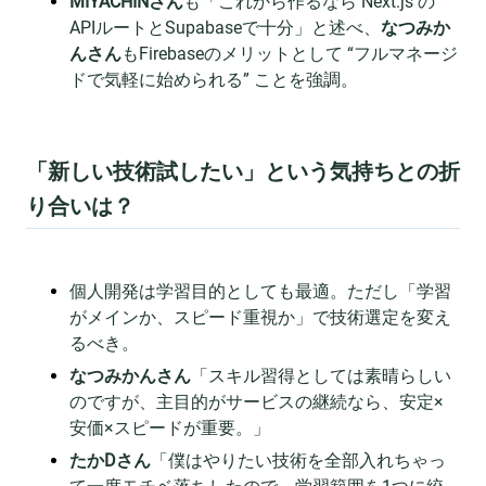
MIYACHINさん
も「これから作るなら Next.js の
APIルートとSupabaseで十分」と述べ、
なつみか
んさん
もFirebaseのメリットとして “フルマネージ
ドで気軽に始められる” ことを強調。
「新しい技術試したい」という気持ちとの折
り合いは？
個人開発は学習目的としても最適。ただし「学習
がメインか、スピード重視か」で技術選定を変え
るべき。
なつみかんさん
「スキル習得としては素晴らしい
のですが、主目的がサービスの継続なら、安定×
安価×スピードが重要。」
たかDさん
「僕はやりたい技術を全部入れちゃっ