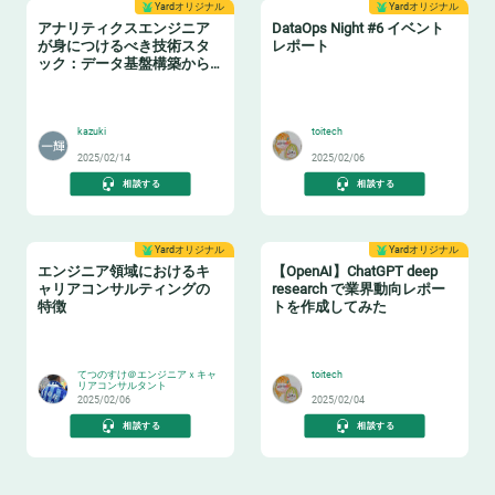
Yardオリジナル
Yardオリジナル
アナリティクスエンジニア
DataOps Night #6 イベント
が身につけるべき技術スタ
レポート
ック：データ基盤構築からBI
活用まで
📈
🔧
kazuki
toitech
2025/02/14
2025/02/06
相談する
相談する
Yardオリジナル
Yardオリジナル
エンジニア領域におけるキ
【OpenAI】ChatGPT deep
ャリアコンサルティングの
research で業界動向レポー
特徴
トを作成してみた
👂
🤖
てつのすけ＠エンジニアｘキャ
toitech
リアコンサルタント
2025/02/06
2025/02/04
相談する
相談する