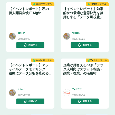
Yardオリジナル
Yardオリジナル
【イベントレポート】私の
【イベントレポート】効率
個人開発自慢LT Night
的かつ最適な意思決定を後
押しする「データ可視化」
の実践ノウハウ データマネ
🤓
🤓
ジメントの勘所【日本経済
新聞社×アソビュー】
toitech
toitech
2025/02/27
2025/02/25
相談する
相談する
Yardオリジナル
Yardオリジナル
【イベントレポート】アジ
企業が押さえるべき「テッ
ャイルデータモデリング ——
ク人材向けスポット相談・
組織にデータ分析を広める
副業・複業」の活用術
ためのテーブル設計ガイド
❄️
👩‍💻
toitech
Yard公式
2025/02/19
2025/02/14
相談する
相談する