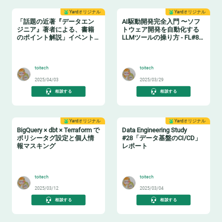
Yardオリジナル
Yardオリジナル
「話題の近著『データエン
AI駆動開発完全入門 〜ソフ
ジニア』著者による、書籍
トウェア開発を自動化する
のポイント解説」イベント
LLMツールの操り方 - FL#87
レポート
イベントレポート
📗
🤖
toitech
toitech
2025/04/03
2025/03/29
相談する
相談する
Yardオリジナル
Yardオリジナル
BigQuery × dbt × Terraform で
Data Engineering Study
ポリシータグ設定と個人情
#28「データ基盤のCI/CD」
報マスキング
レポート
🔖
🔧
toitech
toitech
2025/03/12
2025/03/04
相談する
相談する