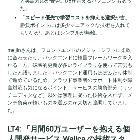
と英語対応が苦労。DBが消えるハプニングもあっ
た。
「
スピード優先で学習コストを抑える選択
が吉。
勝負ポイントには多少マニアックな技術を入れて
もいいが、あとはシンプルが無難。」
meijinさんは、フロントエンドのメジャーシフトに柔軟
に合わせたり、バックエンドに軽量フレームワークを入
れる一方、破壊的更新が多いライブラリを使って苦労も
したと語りました。バックエンド運用もほぼふたり体制
で進めているため、クラウド事業者のサポート体制や障
害対応も気になるポイント。サービスの勝負部分（リッ
チエディタなど）以外は無理に凝った技術を入れず、メ
ンテ負荷が軽いものを選ぶのが大切と強調していまし
た。
LT4: 「月間60万ユーザーを抱える個
人開発サービス Walica の技術スタ