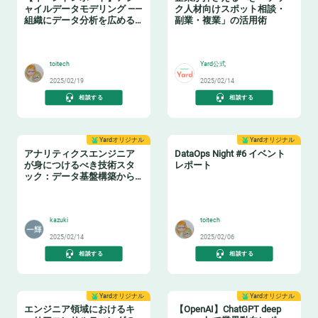
ャイルデータモデリング ——
ク人材向けスポット相談・
組織にデータ分析を広める
副業・複業」の活用術
ためのテーブル設計ガイド
❄️
👩‍💻
toitech
Yard公式
2025/02/19
2025/02/14
相談する
相談する
Yardオリジナル
Yardオリジナル
アナリティクスエンジニア
DataOps Night #6 イベント
が身につけるべき技術スタ
レポート
ック：データ基盤構築からBI
活用まで
📈
🔧
kazuki
toitech
2025/02/14
2025/02/06
相談する
相談する
Yardオリジナル
Yardオリジナル
エンジニア領域におけるキ
【OpenAI】ChatGPT deep