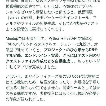
自律的に推論し、複数のステップを自動で踏んでくれる
拡張機能の総称です。たとえば、Pythonのアプリケー
ションをゼロから構築したいと伝えると、仮想環境
（venv）の作成、必要パッケージのインストール、フ
ォルダやファイルの新規生成、そしてAPI実装やテスト
までを段階的に実行してくれます。
Meetupでは実演として、Python + FastAPIで簡単な
ToDoアプリを作るタスクをエージェントに丸投げ。対
話型で進めていくと、
プロジェクトのひな形からDBモ
デル定義、エンドポイント実装、さらにはテスト用のリ
クエストファイル作成などを自動生成
し、あっという間
に動くアプリが完成しました。
とはいえ、まだインサイダーズ版のVS Codeで試験的に
使える機能のため、速度が遅かったり、大規模な手戻り
がある可能性も否定できません。開発ツールとしては夢
のある機能ですが、実務投入にはもう少し検証が必要と
の印象が語られました。