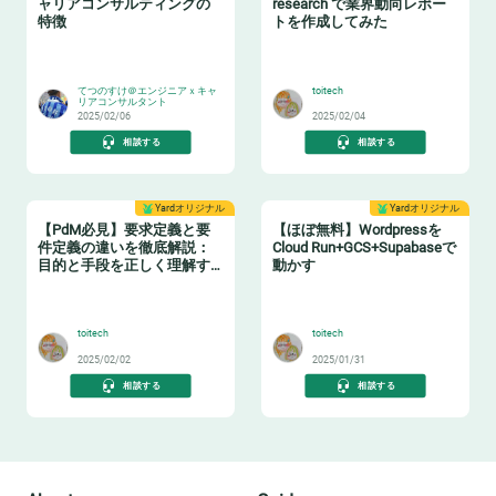
ャリアコンサルティングの
research で業界動向レポー
特徴
トを作成してみた
👂
🤖
てつのすけ＠エンジニアｘキャ
toitech
リアコンサルタント
2025/02/06
2025/02/04
相談する
相談する
Yardオリジナル
Yardオリジナル
【PdM必見】要求定義と要
【ほぼ無料】Wordpressを
件定義の違いを徹底解説：
Cloud Run+GCS+Supabaseで
目的と手段を正しく理解す
動かす
る
🛠️
🆓
toitech
toitech
2025/02/02
2025/01/31
相談する
相談する