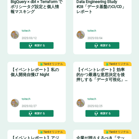
BigQuery × dbt × Terraform で
Data Engineering Study
ポリシータグ設定と個人情
#28「データ基盤のCI/CD」
報マスキング
レポート
🔖
🔧
toitech
toitech
2025/03/12
2025/03/04
相談する
相談する
Yardオリジナル
Yardオリジナル
【イベントレポート】私の
【イベントレポート】効率
個人開発自慢LT Night
的かつ最適な意思決定を後
押しする「データ可視化」
の実践ノウハウ データマネ
🤓
🤓
ジメントの勘所【日本経済
新聞社×アソビュー】
toitech
toitech
2025/02/27
2025/02/25
相談する
相談する
Yardオリジナル
Yardオリジナル
【イベントレポート】アジ
企業が押さえるべき「テッ