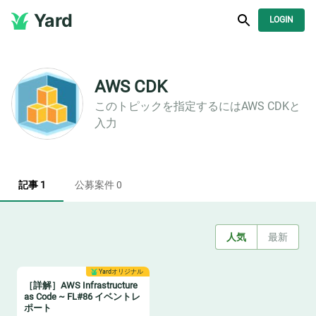
Yard
LOGIN
AWS CDK
このトピックを指定するには
AWS CDK
と
入力
記事 1
公募案件 0
人気
最新
Yardオリジナル
［詳解］AWS Infrastructure
as Code ~ FL#86 イベントレ
ポート