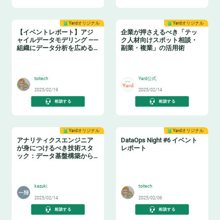
Yardオリジナル
Yardオリジナル
【イベントレポート】アジ
企業が押さえるべき「テッ
ャイルデータモデリング ——
ク人材向けスポット相談・
組織にデータ分析を広める
副業・複業」の活用術
ためのテーブル設計ガイド
❄️
👩‍💻
toitech
Yard公式
2025/02/19
2025/02/14
相談する
相談する
Yardオリジナル
Yardオリジナル
アナリティクスエンジニア
DataOps Night #6 イベント
が身につけるべき技術スタ
レポート
ック：データ基盤構築からBI
活用まで
📈
🔧
kazuki
toitech
2025/02/14
2025/02/06
相談する
相談する