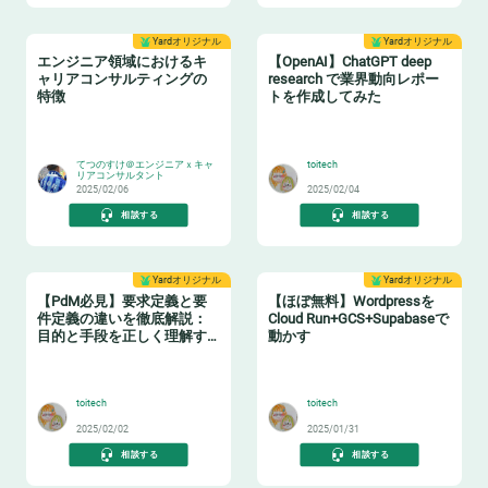
Yardオリジナル
Yardオリジナル
エンジニア領域におけるキ
【OpenAI】ChatGPT deep
ャリアコンサルティングの
research で業界動向レポー
特徴
トを作成してみた
👂
🤖
てつのすけ＠エンジニアｘキャ
toitech
リアコンサルタント
2025/02/06
2025/02/04
相談する
相談する
Yardオリジナル
Yardオリジナル
【PdM必見】要求定義と要
【ほぼ無料】Wordpressを
件定義の違いを徹底解説：
Cloud Run+GCS+Supabaseで
目的と手段を正しく理解す
動かす
る
🛠️
🆓
toitech
toitech
2025/02/02
2025/01/31
相談する
相談する