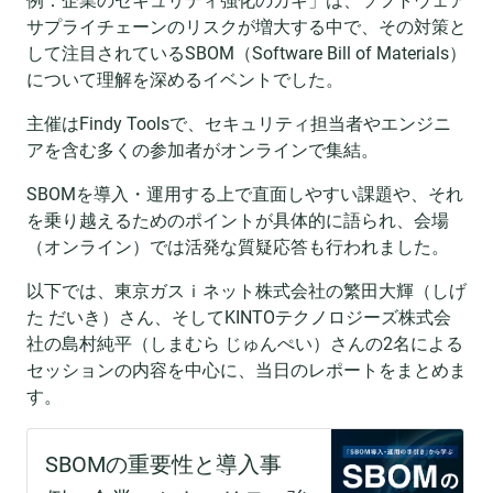
例：企業のセキュリティ強化のカギ」は、ソフトウェア
サプライチェーンのリスクが増大する中で、その対策と
して注目されているSBOM（Software Bill of Materials）
について理解を深めるイベントでした。
主催はFindy Toolsで、セキュリティ担当者やエンジニ
アを含む多くの参加者がオンラインで集結。
SBOMを導入・運用する上で直面しやすい課題や、それ
を乗り越えるためのポイントが具体的に語られ、会場
（オンライン）では活発な質疑応答も行われました。
以下では、東京ガスｉネット株式会社の繁田大輝（しげ
た だいき）さん、そしてKINTOテクノロジーズ株式会
社の島村純平（しまむら じゅんぺい）さんの2名による
セッションの内容を中心に、当日のレポートをまとめま
す。