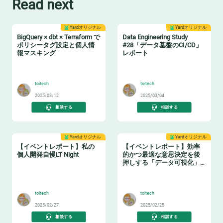
Read next
Yardオリジナル
Yardオリジナル
BigQuery × dbt × Terraform で
Data Engineering Study
ポリシータグ設定と個人情
#28「データ基盤のCI/CD」
報マスキング
レポート
🔖
🔧
toitech
toitech
2025/03/12
2025/03/04
相談する
相談する
Yardオリジナル
Yardオリジナル
【イベントレポート】私の
【イベントレポート】効率
個人開発自慢LT Night
的かつ最適な意思決定を後
押しする「データ可視化」
の実践ノウハウ データマネ
🤓
🤓
ジメントの勘所【日本経済
新聞社×アソビュー】
toitech
toitech
2025/02/27
2025/02/25
相談する
相談する