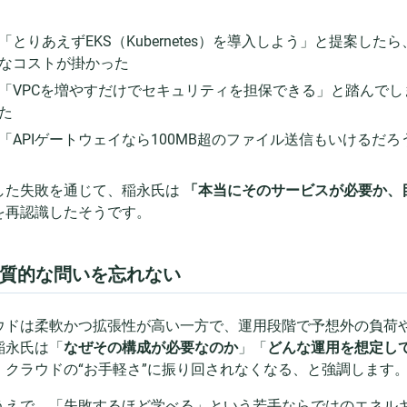
「とりあえずEKS（Kubernetes）を導入しよう」と提案
なコストが掛かった
「VPCを増やすだけでセキュリティを担保できる」と踏んで
た
「APIゲートウェイなら100MB超のファイル送信もいけるだ
した失敗を通じて、稲永氏は
「本当にそのサービスが必要か、
を再認識したそうです。
 本質的な問いを忘れない
ウドは柔軟かつ拡張性が高い一方で、運用段階で予想外の負荷
稲永氏は「
なぜその構成が必要なのか
」「
どんな運用を想定し
、クラウドの“お手軽さ”に振り回されなくなる、と強調します
うえで、「失敗するほど学べる」という若手ならではのエネル