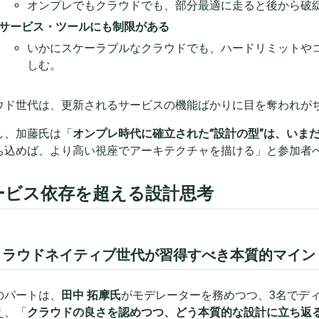
オンプレでもクラウドでも、部分最適に走ると後から破
サービス・ツールにも制限がある
いかにスケーラブルなクラウドでも、ハードリミットや
しむ。
ウド世代は、更新されるサービスの機能ばかりに目を奪われが
し、加藤氏は「
オンプレ時代に確立された“設計の型”は、いま
ち込めば、より高い視座でアーキテクチャを描ける」と参加者
ービス依存を超える設計思考
クラウドネイティブ世代が習得すべき本質的マイン
のパートは、
田中 拓摩氏
がモデレーターを務めつつ、3名でデ
え、「
クラウドの良さを認めつつ、どう本質的な設計に立ち返