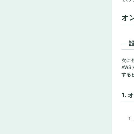
オ
― 
次に
AW
する
1.