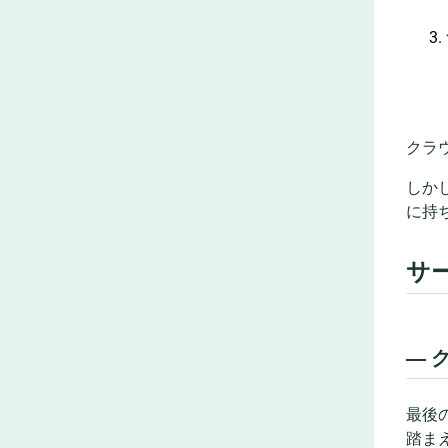
クラ
しか
に持
サ
― 
最後
踏ま