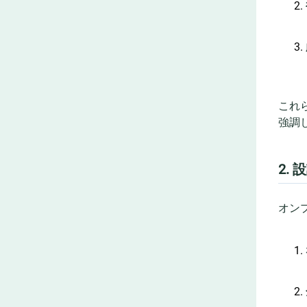
これ
強調
2.
オン