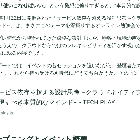
「使いこなせばいい」
という発想に偏りすぎると、“本質的な
25年1月22日に開催された「サービス依存を超える設計思考 ~
ンド~」は、まさにこのテーマを深掘りするオンライン勉強会
プレ時代から培われてきた厳格な設計手法や、顧客・現場の声
たうえで、クラウドならではのフレキシビリティを活かす視点
象に残る内容でした。
ポートでは、イベントの各セッションを追いながら、登壇者た
と 、これから待ち受けるAI時代にどう立ち向かうか、そのヒ
ープニングとイベント概要