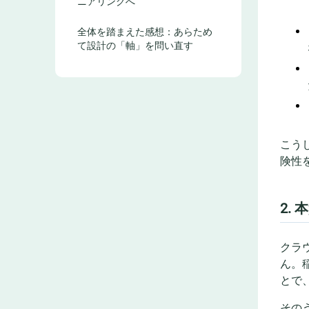
ニアリングへ
全体を踏まえた感想：あらため
て設計の「軸」を問い直す
こう
険性
2.
クラ
ん。
とで
その