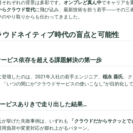
者それぞれの背景は多彩です。
オンプレど真ん中
でキャリアを
からクラウド世代
に飛び込み、最新技術を担う若手――その三
中のやり取りからも伝わってきました。
ラウドネイティブ時代の盲点と可能性
サービス依存を超える課題解決の第一歩
に登壇したのは、2021年入社の若手エンジニア、
稲永 葵氏
。ク
、「いつの間にか“クラウドサービスの使いこなし”が目的化し
 サービスありきで走り出した結果…
氏が挙げた失敗事例は、いずれも
「クラウドだからサクッとで
運用負荷や変更対応が膨れ上がるパターン。