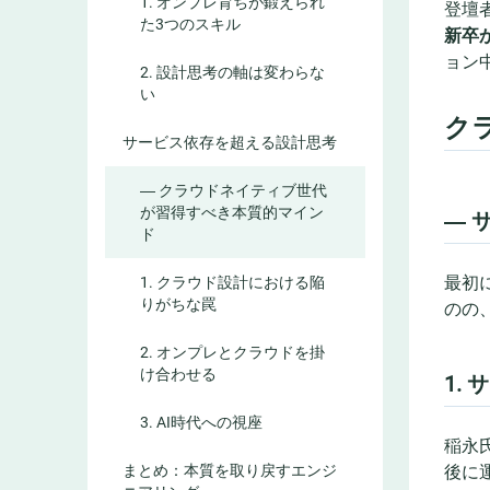
1. オンプレ育ちが鍛えられ
登壇
た3つのスキル
新卒
ョン
2. 設計思考の軸は変わらな
い
ク
サービス依存を超える設計思考
― クラウドネイティブ世代
が習得すべき本質的マイン
― 
ド
最初
1. クラウド設計における陥
りがちな罠
のの
2. オンプレとクラウドを掛
け合わせる
1.
3. AI時代への視座
稲永
まとめ：本質を取り戻すエンジ
後に