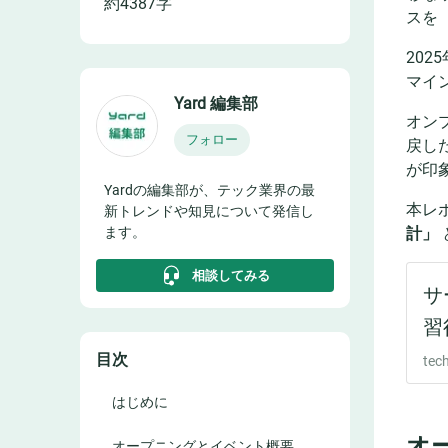
約
4387
字
スを
20
マイ
Yard 編集部
オン
フォロー
戻し
が印
Yardの編集部が、テック業界の最
本レ
新トレンドや知見について発信し
計」
ます。
相談してみる
目次
はじめに
オ
オープニングとイベント概要