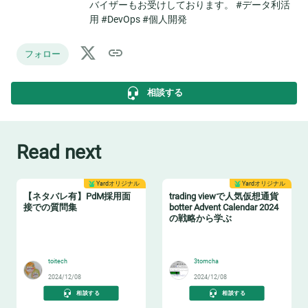
バイザーもお受けしております。 #データ利活
用 #DevOps #個人開発
フォロー
相談する
Read next
Yardオリジナル
Yardオリジナル
【ネタバレ有】PdM採用面
trading viewで人気仮想通貨
接での質問集
botter Advent Calendar 2024
の戦略から学ぶ
🤓
😸
toitech
3tomcha
2024/12/08
2024/12/08
相談する
相談する