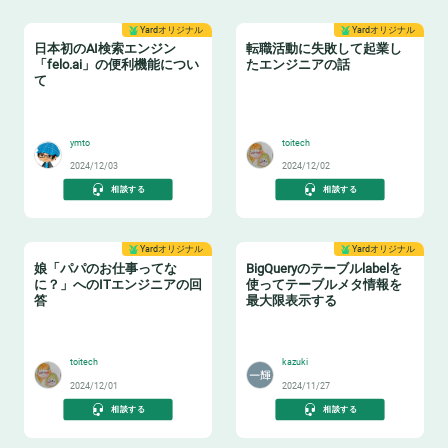
Yardオリジナル
Yardオリジナル
日本初のAI検索エンジン
転職活動に失敗して起業し
「felo.ai」の便利機能につい
たエンジニアの話
て
🐶
👨‍💼
ymto
toitech
2024/12/03
2024/12/02
相談する
相談する
Yardオリジナル
Yardオリジナル
娘「パパのお仕事ってな
BigQueryのテーブルlabelを
に？」へのITエンジニアの回
使ってテーブルメタ情報を
答
最大限表示する
👧
🏷️
toitech
kazuki
2024/12/01
2024/11/27
相談する
相談する