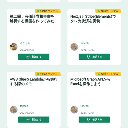
Yardオリジナル
Yardオリジナル
第二回：有価証券報告書を
Next.jsとStripe(Elements)で
解析する機能を作ってみた
クレカ決済を実装
😊
💵
さかもも
toitech
2024/12/08
2024/12/07
相談する
相談する
Yardオリジナル
Yardオリジナル
AWS GlueをLambdaから実行
Microsoft Graph APIから
する際のメモ
Excelを操作しよう
🚚
📈
toitech
toitech
2024/12/06
2024/12/04
相談する
相談する