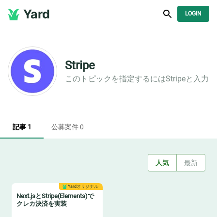
Yard
LOGIN
Stripe
このトピックを指定するには
Stripe
と入力
記事 1
公募案件 0
人気
最新
Yardオリジナル
Next.jsとStripe(Elements)で
クレカ決済を実装