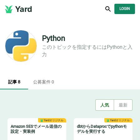
Yard
LOGIN
Python
このトピックを指定するには
Python
と入
力
記事 8
公募案件 0
人気
最新
Yardオリジナル
Yardオリジナル
Amazon SESでメール送信の
dbtからDataprocでpythonモ
設定・実装例
デルを実行する