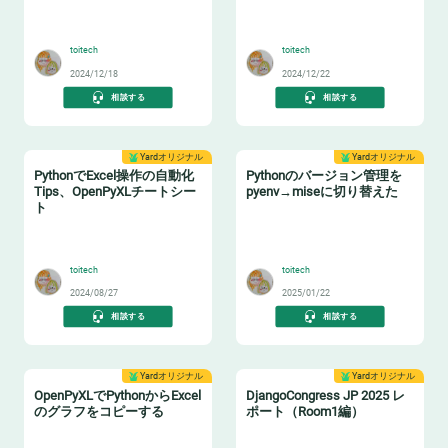
✉️
🚜
toitech
toitech
2024/12/18
2024/12/22
相談する
相談する
Yardオリジナル
Yardオリジナル
PythonでExcel操作の自動化
Pythonのバージョン管理を
Tips、OpenPyXLチートシー
pyenv→miseに切り替えた
ト
💡
🐍
toitech
toitech
2024/08/27
2025/01/22
相談する
相談する
Yardオリジナル
Yardオリジナル
OpenPyXLでPythonからExcel
DjangoCongress JP 2025 レ
のグラフをコピーする
ポート（Room1編）