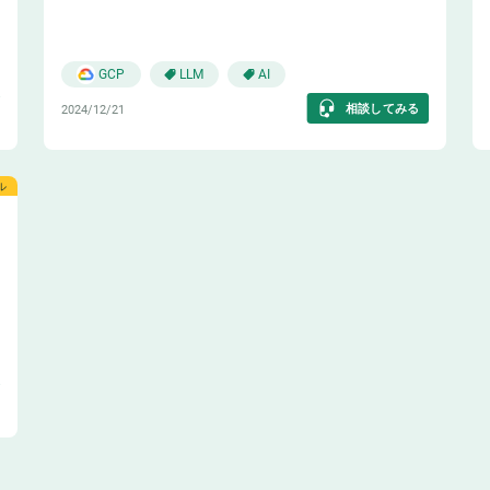
📖
GCP
LLM
AI
相談してみる
2024/12/21
ル