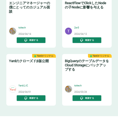
エンジニアマネージャーの
ReactFlowでClickしたNode
僕にとってのカジュアル面
の子Nodeに影響を与える
談
🤝
😸
toitech
2or3
2024/04/14
2024/04/12
相談する
相談する
Yardオリジナル
Yardオリジナル
Yardのクローズドβ版公開
BigQueryのテーブルデータを
Cloud Storageにバックアッ
プする
📢
🔙
Yard公式
toitech
2024/04/01
2024/03/26
相談する
相談する