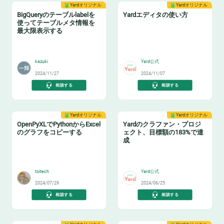
Yardオリジナル
Yardオリジナル
BigQueryのテーブルlabelを
Yardエディタの使い方
使ってテーブルメタ情報を
最大限表示する
🏷️
📝
kazuki
Yard公式
2024/11/27
2024/11/07
相談する
相談する
Yardオリジナル
Yardオリジナル
OpenPyXLでPythonからExcel
Yardのクラファン・プロジ
のグラフをコピーする
ェクト、目標額の183%で達
成
📊
🔥
toitech
Yard公式
2024/07/29
2024/06/25
相談する
相談する