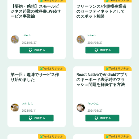
Yardオリジナル
Yardオリジナル
【要約・感想】スモールビ
フリーランス/小規模事業者
ジネス起業の教科書_Webサ
のセーフティネットとして
ービス事業編
のスポット相談
📖
🦺
toitech
toitech
2024/05/27
2024/05/27
相談する
相談する
Yardオリジナル
Yardオリジナル
第一回：趣味でサービス作
React NativeでAndroidアプリ
り始めました
のキーボード表示時のフラ
ッシュ問題を解決する方法
😸
😸
さかもも
だいやん
2024/05/11
2024/04/27
相談する
相談する
Yardオリジナル
Yardオリジナル