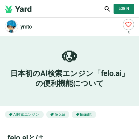
Yard
LOGIN
ymto
5
🐶
日本初のAI検索エンジン「felo.ai」
の便利機能について
AI検索エンジン
felo.ai
Insight
felo.aiとは