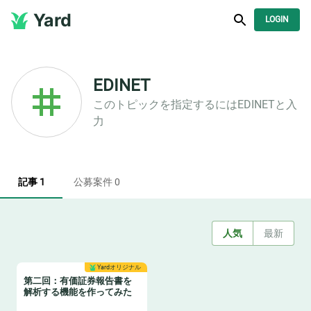
Yard
LOGIN
EDINET
このトピックを指定するには
EDINET
と入
力
記事 1
公募案件 0
人気
最新
Yardオリジナル
第二回：有価証券報告書を
解析する機能を作ってみた