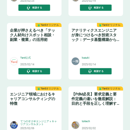
2025/02/25
2025/02/19
相談する
相談する
Yardオリジナル
Yardオリジナル
企業が押さえるべき「テッ
アナリティクスエンジニア
ク人材向けスポット相談・
が身につけるべき技術スタ
副業・複業」の活用術
ック：データ基盤構築からBI
活用まで
👩‍💻
📈
Yard公式
kazuki
2025/02/14
2025/02/14
相談する
相談する
Yardオリジナル
Yardオリジナル
エンジニア領域におけるキ
【PdM必見】要求定義と要
ャリアコンサルティングの
件定義の違いを徹底解説：
特徴
目的と手段を正しく理解す
る
👂
🛠️
てつのすけ＠エンジニアｘキャ
toitech
リアコンサルタント
2025/02/06
2025/02/02