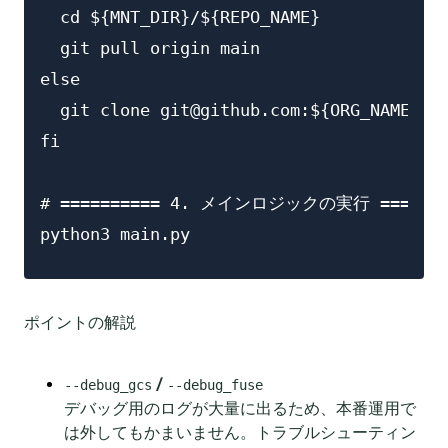
  cd ${MNT_DIR}/${REPO_NAME}

  git pull origin main

else

  git clone git@github.com:${ORG_NAME}/${
fi

# ========== 4. メインロジックの実行 ========
python3 main.py
ポイントの解説
/
--debug_gcs
--debug_fuse
デバッグ用のログが大量に出るため、本番運用で
は外してもかまいません。トラブルシューティン