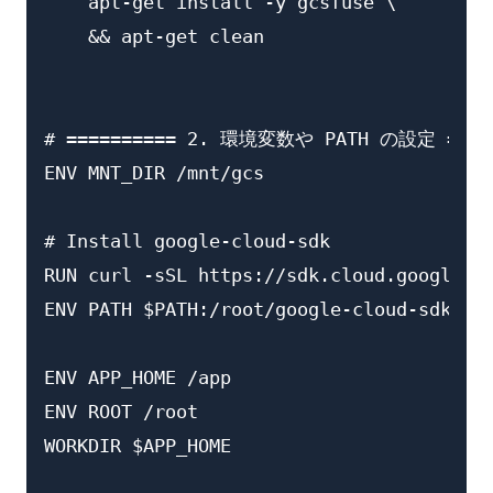
    apt-get install -y gcsfuse \

    && apt-get clean

# ========== 2. 環境変数や PATH の設定 =====
ENV MNT_DIR /mnt/gcs

# Install google-cloud-sdk

RUN curl -sSL https://sdk.cloud.google.co
ENV PATH $PATH:/root/google-cloud-sdk/bin
ENV APP_HOME /app

ENV ROOT /root

WORKDIR $APP_HOME
