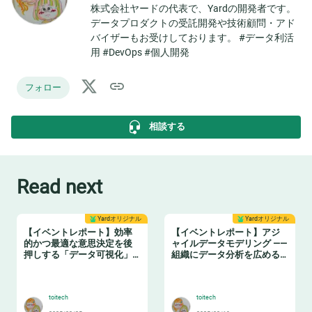
株式会社ヤードの代表で、Yardの開発者です。
データプロダクトの受託開発や技術顧問・アド
バイザーもお受けしております。 #データ利活
用 #DevOps #個人開発
フォロー
相談する
Read next
Yardオリジナル
Yardオリジナル
【イベントレポート】効率
【イベントレポート】アジ
的かつ最適な意思決定を後
ャイルデータモデリング ——
押しする「データ可視化」
組織にデータ分析を広める
の実践ノウハウ データマネ
ためのテーブル設計ガイド
🤓
❄️
ジメントの勘所【日本経済
新聞社×アソビュー】
toitech
toitech