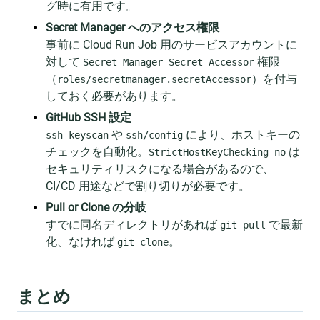
グ時に有用です。
Secret Manager へのアクセス権限
事前に Cloud Run Job 用のサービスアカウントに
対して
権限
Secret Manager Secret Accessor
（
）を付与
roles/secretmanager.secretAccessor
しておく必要があります。
GitHub SSH 設定
や
により、ホストキーの
ssh-keyscan
ssh/config
チェックを自動化。
は
StrictHostKeyChecking no
セキュリティリスクになる場合があるので、
CI/CD 用途などで割り切りが必要です。
Pull or Clone の分岐
すでに同名ディレクトリがあれば
で最新
git pull
化、なければ
。
git clone
まとめ