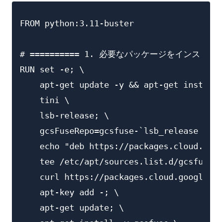
FROM python:3.11-buster

# ========== 1. 必要なパッケージをインストール =
RUN set -e; \

    apt-get update -y && apt-get install 
    tini \

    lsb-release; \

    gcsFuseRepo=gcsfuse-`lsb_release -c -
    echo "deb https://packages.cloud.goog
    tee /etc/apt/sources.list.d/gcsfuse.l
    curl https://packages.cloud.google.co
    apt-key add -; \

    apt-get update; \
