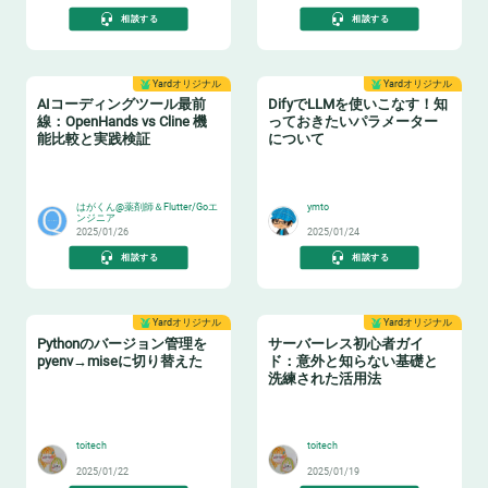
相談する
相談する
Yardオリジナル
Yardオリジナル
AIコーディングツール最前
DifyでLLMを使いこなす！知
線：OpenHands vs Cline 機
っておきたいパラメーター
能比較と実践検証
について
😸
🐶
はがくん@薬剤師＆Flutter/Goエ
ymto
ンジニア
2025/01/26
2025/01/24
相談する
相談する
Yardオリジナル
Yardオリジナル
Pythonのバージョン管理を
サーバーレス初心者ガイ
pyenv→miseに切り替えた
ド：意外と知らない基礎と
洗練された活用法
🐍
⌨️
toitech
toitech
2025/01/22
2025/01/19