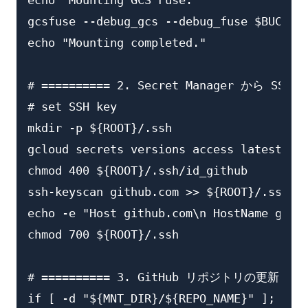
echo "Mounting GCS Fuse."

gcsfuse --debug_gcs --debug_fuse $BUCKET 
echo "Mounting completed."

# ========== 2. Secret Manager から SSH 
# set SSH key

mkdir -p ${ROOT}/.ssh

gcloud secrets versions access latest --s
chmod 400 ${ROOT}/.ssh/id_github

ssh-keyscan github.com >> ${ROOT}/.ssh/kn
echo -e "Host github.com\n HostName githu
chmod 700 ${ROOT}/.ssh

# ========== 3. GitHub リポジトリの更新または
if [ -d "${MNT_DIR}/${REPO_NAME}" ]; then