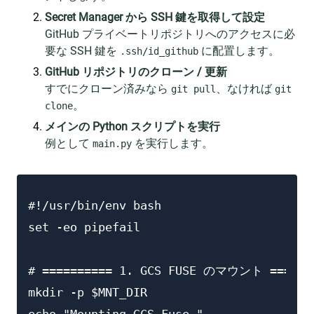
Secret Manager から SSH 鍵を取得して設定
GitHub プライベートリポジトリへのアクセスに必
要な SSH 鍵を
に配置します。
.ssh/id_github
GitHub リポジトリのクローン / 更新
すでにクローン済みなら
、なければ
git pull
git
。
clone
メインの Python スクリプトを実行
例として
を実行します。
main.py
#!/usr/bin/env bash

set -eo pipefail

# ========== 1. GCS FUSE のマウント =======
mkdir -p $MNT_DIR
