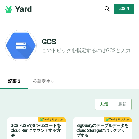
Yard
LOGIN
GCS
このトピックを指定するには
GCS
と入力
記事 3
公募案件 0
人気
最新
Yardオリジナル
Yardオリジナル
GCS FUSEでGitHubコードを
BigQueryのテーブルデータを
Cloud Runにマウントする方
Cloud Storageにバックアッ
法
プする