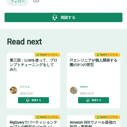
フォロー
相談する
Read next
Yardオリジナル
Yardオリジナル
第三回：LLMを使って、プロ
ITエンジニアが個人開発する
ンプトチューニングをして
際の3つの苦労
みた
📖
🧑‍💻
さかもも
toitech
2024/12/21
2024/12/19
相談する
相談する
Yardオリジナル
Yardオリジナル
BigQueryでパーティションテ
Amazon SESでメール送信の
ーブルの特定のパーティシ
設定・実装例