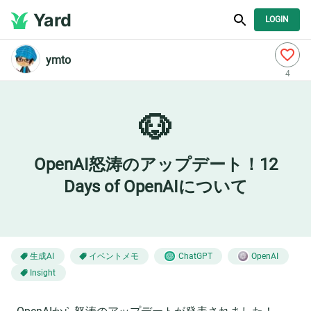
Yard
LOGIN
ymto
4
🐶
OpenAI怒涛のアップデート！12
Days of OpenAIについて
生成AI
イベントメモ
ChatGPT
OpenAI
Insight