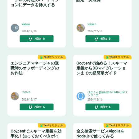
ョンにデータを挿入する
📝
✉️
kazuki
toitech
2024/12/19
2024/12/18
相談する
相談する
Yardオリジナル
Yardオリジナル
エンジニアマネージャの退
Goのentで始める！スキーマ
職時のオフボーディングの
定義からDBマイグレーショ
お作法
ンまでの超簡単ガイド
👋
🎹
toitech
はがくん@薬剤師＆Flutter/Goエ
ンジニア
2024/12/17
2024/12/16
相談する
相談する
Yardオリジナル
Yardオリジナル
Goとentでスキーマ定義を効
全文検索サービスAlgoliaを
率化！知っておくべきポイ
Node.jsで使ってみる