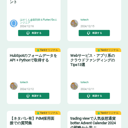
ント
🎉
🔎
はがくん@薬剤師＆Flutter/Goエ
toitech
ンジニア
2024/12/16
2024/12/15
相談する
相談する
Yardオリジナル
Yardオリジナル
HubSpotのフォームデータを
Webサービス・アプリ系の
API + Pythonで取得する
クラウドファンディングの
Tips13選
✉️
🤝
toitech
toitech
2024/12/12
2024/12/11
相談する
相談する
Yardオリジナル
Yardオリジナル
【ネタバレ有】PdM採用面
trading viewで人気仮想通貨
接での質問集
botter Advent Calendar 2024
の戦略から学ぶ