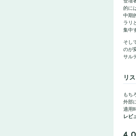
登壇
的に
中期
ラリ
集中
そし
のが
サル
リス
もち
外部
適用
レビ
4.