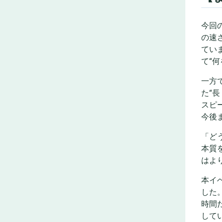
今回
の速
てい
て“
一方
た“
スピ
今後
「ど
本質
はよ
本イ
した
時間
して