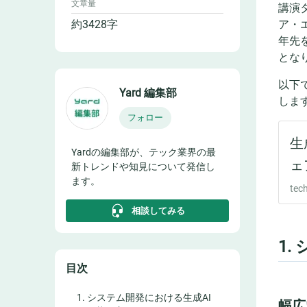
文章量
講演
約
3428
字
ア・
年先
とな
以下
Yard 編集部
しま
フォロー
Yardの編集部が、テック業界の最
新トレンドや知見について発信し
ます。
相談してみる
1
目次
1. システム開発における生成AI
幅広