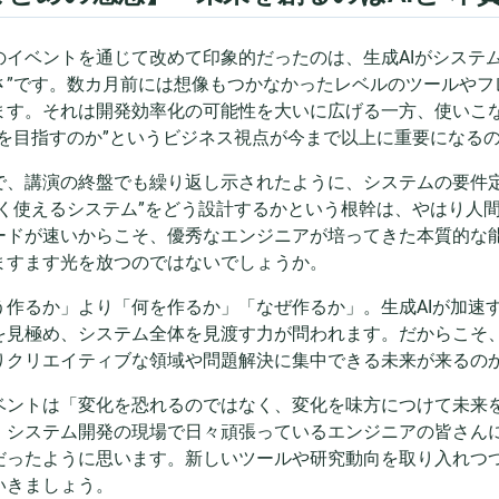
のイベントを通じて改めて印象的だったのは、生成AIがシステ
さ”です。数カ月前には想像もつかなかったレベルのツールやフ
ます。それは開発効率化の可能性を大いに広げる一方、使いこ
何を目指すのか”というビジネス視点が今まで以上に重要になる
で、講演の終盤でも繰り返し示されたように、システムの要件
長く使えるシステム”をどう設計するかという根幹は、やはり人
ードが速いからこそ、優秀なエンジニアが培ってきた本質的な
ますます光を放つのではないでしょうか。
う作るか」より「何を作るか」「なぜ作るか」。生成AIが加速
を見極め、システム全体を見渡す力が問われます。だからこそ
りクリエイティブな領域や問題解決に集中できる未来が来るの
ベントは「変化を恐れるのではなく、変化を味方につけて未来
。システム開発の現場で日々頑張っているエンジニアの皆さん
だったように思います。新しいツールや研究動向を取り入れつつ、
いきましょう。