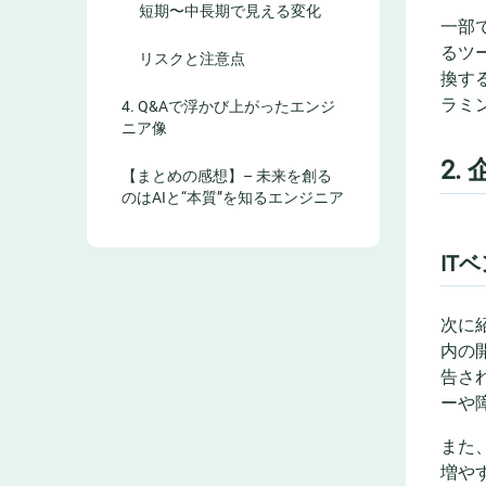
短期〜中長期で見える変化
一部
るツ
リスクと注意点
換す
ラミ
4. Q&Aで浮かび上がったエンジ
ニア像
2
【まとめの感想】– 未来を創る
のはAIと“本質”を知るエンジニア
IT
次に
内の
告さ
ーや
また
増や