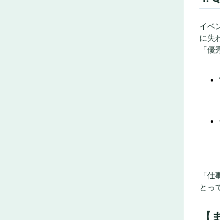
イベ
に失
「優
「仕
とっ
【