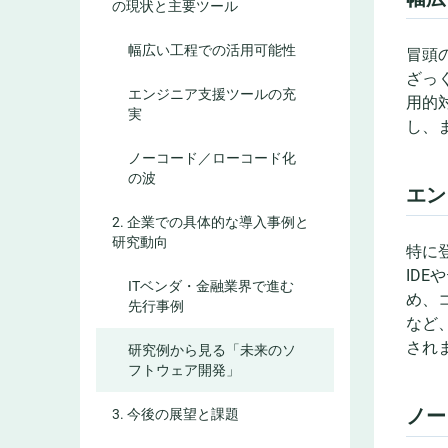
の現状と主要ツール
幅広い工程での活用可能性
冒頭
ざっ
エンジニア支援ツールの充
用的
実
し、
ノーコード／ローコード化
の波
エン
2. 企業での具体的な導入事例と
研究動向
特に登
ID
ITベンダ・金融業界で進む
め、
先行事例
など
され
研究例から見る「未来のソ
フトウェア開発」
ノー
3. 今後の展望と課題