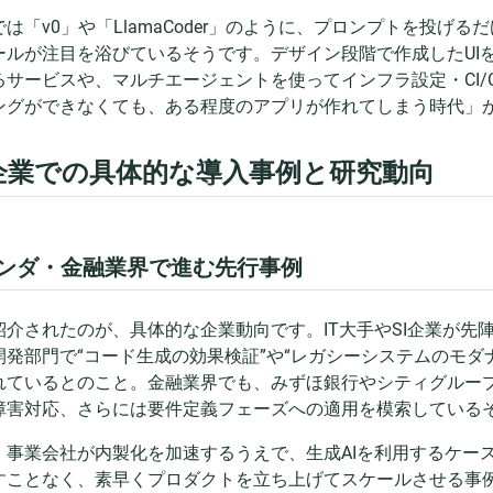
では「v0」や「LlamaCoder」のように、プロンプトを投げ
ールが注目を浴びているそうです。デザイン段階で作成したUI
るサービスや、マルチエージェントを使ってインフラ設定・CI/
ングができなくても、ある程度のアプリが作れてしまう時代」
. 企業での具体的な導入事例と研究動向
ベンダ・金融業界で進む先行事例
紹介されたのが、具体的な企業動向です。IT大手やSI企業が先
開発部門で“コード生成の効果検証”や“レガシーシステムのモダ
れているとのこと。金融業界でも、みずほ銀行やシティグルー
障害対応、さらには要件定義フェーズへの適用を模索している
、事業会社が内製化を加速するうえで、生成AIを利用するケー
すことなく、素早くプロダクトを立ち上げてスケールさせる事