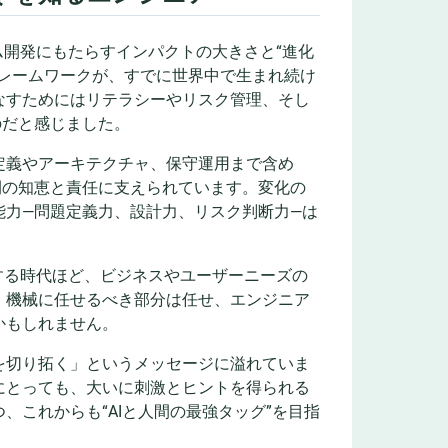
ム開発にもたらすインパクトの大きさと“進化
レームワークが、すでに世界中で生まれ続け
なすためにはリテラシーやリスク管理、そし
のだと感じました。
定義やアーキテクチャ、保守運用まで含め
間の知恵と責任に支えられています。変化の
能力—問題定義力、設計力、リスク判断力—は
する時代ほど、ビジネスやユーザーニーズの
、機械に任せるべき部分は任せ、エンジニア
かもしれません。
を切り拓く」というメッセージに溢れていま
にとっても、大いに刺激とヒントを得られる
これからも“AIと人間の最強タッグ”を目指