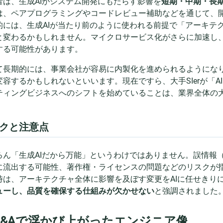
者は、生成AIがシステム開発にもたらす影響を
短期・中期・長
は、ペアプログラミングやコードレビュー補助などを通じて、
的には、生成AIが当たり前のように使われる前提で「アーキテ
と変わるかもしれません。マイクロサービス化がさらに加速し、
する可能性があります。
て長期的には、事業会社が容易に内製化を進められるようになり
変容するかもしれないといいます。現在ですら、大手SIerが「
ティングビジネスへのシフトを始めていることは、業界全体の
クと注意点
ろん「生成AIだから万能」というわけではありません。誤情報
に流出する可能性、著作権・ライセンスの問題などのリスクが
時は、アーキテクチャ全体に影響を及ぼす変更をAIに任せきり
ューし、品質を確保する仕組みが欠かせない
と強調されました
 Q&Aで浮かび上がったエンジニア像