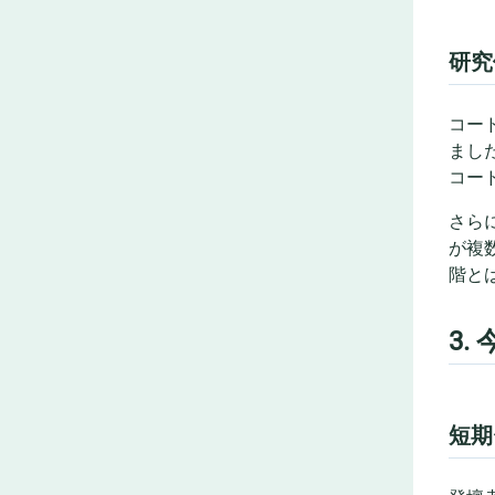
研究
コー
まし
コー
さら
が複
階と
3.
短期