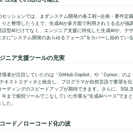
のセッションでは、まずシステム開発の各工程—企画・要件定
くりと整理したうえで、生成AIが多方面で利用されうる点が強調さ
対話型AIだけでなく、エンジニア支援に特化した生成AIや、デ
まさに“システム開発のあらゆるフェーズ”をカバーし始めてい
ジニア支援ツールの充実
壇者が注目していたのは「GitHub Copilot」や「Curso
Eやテキストエディタと統合し、プログラマが自然言語で要望を
コーディングのスピードアップが期待できます。さらに、SQL
、今まで個別ツールでこなしていた作業を“生成AIベース”でま
ました。
コード／ローコード化の波