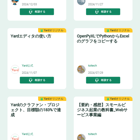
2024/12/03
2024/11/27
相談する
相談する
Yardオリジナル
Yardオリジナル
Yardエディタの使い方
OpenPyXLでPythonからExcel
のグラフをコピーする
📝
📊
Yard公式
toitech
2024/11/07
2024/07/29
相談する
相談する
Yardオリジナル
Yardオリジナル
Yardのクラファン・プロジ
【要約・感想】スモールビ
ェクト、目標額の183%で達
ジネス起業の教科書_Webサ
成
ービス事業編
🔥
📖
Yard公式
toitech