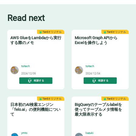
Read next
Yardオリジナル
Yardオリジナル
AWS GlueをLambdaから実行
Microsoft Graph APIから
する際のメモ
Excelを操作しよう
🚚
📈
toitech
toitech
2024/12/06
2024/12/04
相談する
相談する
Yardオリジナル
Yardオリジナル
日本初のAI検索エンジン
BigQueryのテーブルlabelを
「felo.ai」の便利機能につい
使ってテーブルメタ情報を
て
最大限表示する
🐶
🏷️
ymto
kazuki