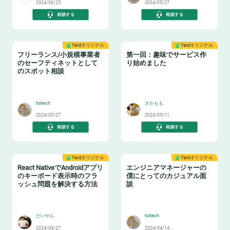
2024/06/25
2024/05/27
相談する
相談する
Yardオリジナル
Yardオリジナル
フリーランス/小規模事業者
第一回：趣味でサービス作
のセーフティネットとして
り始めました
のスポット相談
🦺
😸
toitech
さかもも
2024/05/27
2024/05/11
相談する
相談する
Yardオリジナル
Yardオリジナル
React NativeでAndroidアプリ
エンジニアマネージャーの
のキーボード表示時のフラ
僕にとってのカジュアル面
ッシュ問題を解決する方法
談
😸
🤝
だいやん
toitech
2024/04/27
2024/04/14