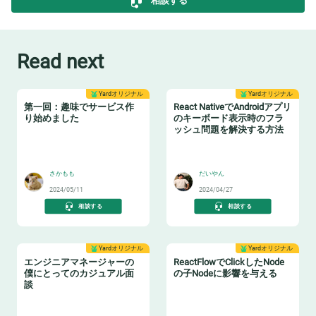
相談する
Read next
Yardオリジナル
Yardオリジナル
第一回：趣味でサービス作
React NativeでAndroidアプリ
り始めました
のキーボード表示時のフラ
ッシュ問題を解決する方法
😸
😸
さかもも
だいやん
2024/05/11
2024/04/27
相談する
相談する
Yardオリジナル
Yardオリジナル
エンジニアマネージャーの
ReactFlowでClickしたNode
僕にとってのカジュアル面
の子Nodeに影響を与える
談
🤝
😸