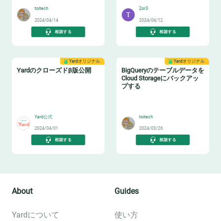
toitech
2or3
2024/04/14
2024/04/12
相談する
相談する
Yardオリジナル
Yardオリジナル
Yardのクローズドβ版公開
BigQueryのテーブルデータを
Cloud Storageにバックアッ
プする
📢
🔙
Yard公式
toitech
2024/04/01
2024/03/26
相談する
相談する
About
Guides
Yardについて
使い方