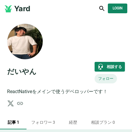
Yard
LOGIN
相談する
だいやん
フォロー
ReactNativeをメインで使うデベロッパーです！
記事 1
フォロワー 3
経歴
相談プラン 0