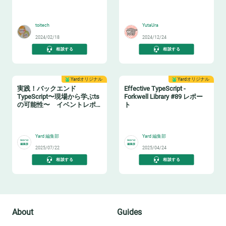
🖥️
😸
toitech
YutaUra
2024/02/18
2024/12/24
相談する
相談する
Yardオリジナル
Yardオリジナル
実践！バックエンド
Effective TypeScript -
TypeScript〜現場から学ぶts
Forkwell Library #89 レポー
の可能性〜 イベントレポ
ト
ート
🏗️
📚
Yard 編集部
Yard 編集部
2025/07/22
2025/04/24
相談する
相談する
About
Guides