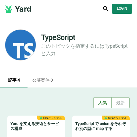
Yard
LOGIN
TypeScript
このトピックを指定するには
TypeScript
と入力
記事 4
公募案件 0
人気
最新
Yardオリジナル
Yardオリジナル
Yard を支える技術とサービ
TypeScript で union をそれぞ
ス構成
れ別の型に map する