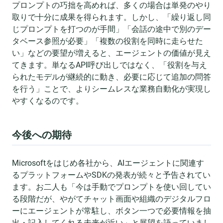
プロンプトの巧拙を高めれば、多くの場合は単発のやり
取りで十分に成果を得られます。しかし、「繰り返し同
じプロンプトを打つのが手間」「会話の途中で別のデー
タベース参照が必要」「複数の役割を同時に走らせた
い」などの要望が増えると、エージェントの価値が見え
てきます。単なるAPI呼び出しではなく、「役割を与え
られたモデルが継続的に動き、必要に応じて追加の問答
を行う」ことで、よりシームレスな業務自動化が実現し
やすくなるのです。
今後への期待
Microsoftをはじめ各社から、AIエージェントに関連す
るプラットフォームやSDKの発表が続々と予告されてい
ます。お二人も「今は手動でプロンプトを使い回してい
る段階だが、やがてチャット画面や組織のデジタルフロ
ーにエージェントが常駐し、ボタン一つで必要情報を抽
出・記入してくれる未来が近い」と展望を語っていまし