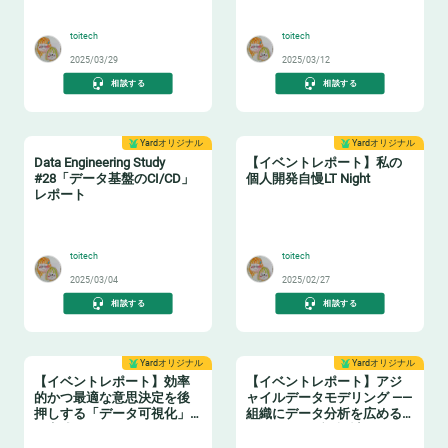
🤖
🔖
toitech
toitech
2025/03/29
2025/03/12
相談する
相談する
Yardオリジナル
Yardオリジナル
Data Engineering Study
【イベントレポート】私の
#28「データ基盤のCI/CD」
個人開発自慢LT Night
レポート
🔧
🤓
toitech
toitech
2025/03/04
2025/02/27
相談する
相談する
Yardオリジナル
Yardオリジナル
【イベントレポート】効率
【イベントレポート】アジ
的かつ最適な意思決定を後
ャイルデータモデリング ——
押しする「データ可視化」
組織にデータ分析を広める
の実践ノウハウ データマネ
ためのテーブル設計ガイド
ジメントの勘所【日本経済