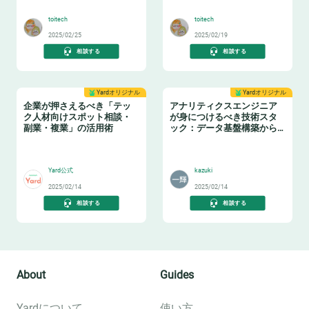
🤓
❄️
新聞社×アソビュー】
toitech
toitech
2025/02/25
2025/02/19
相談する
相談する
Yardオリジナル
Yardオリジナル
企業が押さえるべき「テッ
アナリティクスエンジニア
ク人材向けスポット相談・
が身につけるべき技術スタ
副業・複業」の活用術
ック：データ基盤構築からBI
活用まで
👩‍💻
📈
Yard公式
kazuki
2025/02/14
2025/02/14
相談する
相談する
About
Guides
Yardについて
使い方