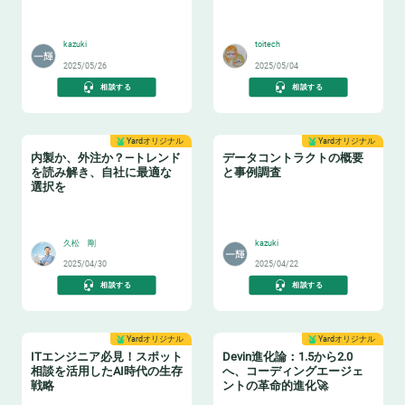
♻️
👩‍🏫
kazuki
toitech
2025/05/26
2025/05/04
相談する
相談する
Yardオリジナル
Yardオリジナル
内製か、外注か？—トレンド
データコントラクトの概要
を読み解き、自社に最適な
と事例調査
選択を
🏫
📝
久松 剛
kazuki
2025/04/30
2025/04/22
相談する
相談する
Yardオリジナル
Yardオリジナル
ITエンジニア必見！スポット
Devin進化論：1.5から2.0
相談を活用したAI時代の生存
へ、コーディングエージェ
戦略
ントの革命的進化🚀