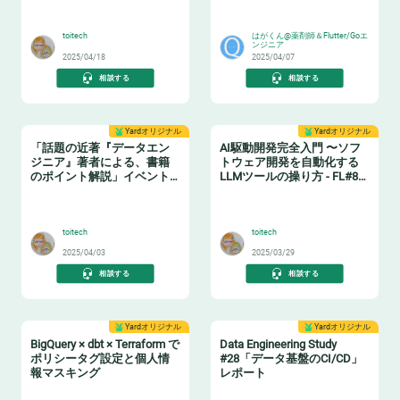
🏋️
🧙‍♂️
toitech
はがくん@薬剤師＆Flutter/Goエ
ンジニア
2025/04/18
2025/04/07
相談する
相談する
Yardオリジナル
Yardオリジナル
「話題の近著『データエン
AI駆動開発完全入門 〜ソフ
ジニア』著者による、書籍
トウェア開発を自動化する
のポイント解説」イベント
LLMツールの操り方 - FL#87
レポート
イベントレポート
📗
🤖
toitech
toitech
2025/04/03
2025/03/29
相談する
相談する
Yardオリジナル
Yardオリジナル
BigQuery × dbt × Terraform で
Data Engineering Study
ポリシータグ設定と個人情
#28「データ基盤のCI/CD」
報マスキング
レポート