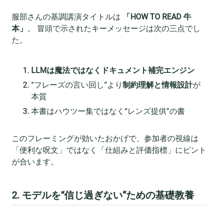
服部さんの基調講演タイトルは
「HOW TO READ 牛
本」
。 冒頭で示されたキーメッセージは次の三点でし
た。
LLMは魔法ではなくドキュメント補完エンジン
“フレーズの言い回し”より
制約理解と情報設計
が
本質
本書はハウツー集ではなく“レンズ提供”の書
このフレーミングが効いたおかげで、参加者の視線は
「便利な呪文」ではなく「仕組みと評価指標」にピント
が合います。
2. モデルを“信じ過ぎない”ための基礎教養