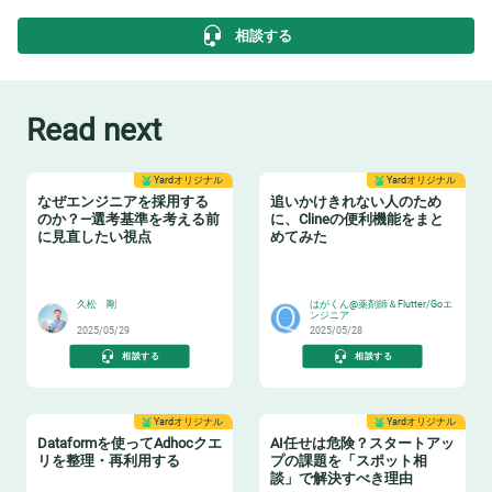
相談する
Read next
Yardオリジナル
Yardオリジナル
なぜエンジニアを採用する
追いかけきれない人のため
のか？—選考基準を考える前
に、Clineの便利機能をまと
に見直したい視点
めてみた
😸
🎉
久松 剛
はがくん@薬剤師＆Flutter/Goエ
ンジニア
2025/05/29
2025/05/28
相談する
相談する
Yardオリジナル
Yardオリジナル
Dataformを使ってAdhocクエ
AI任せは危険？スタートアッ
リを整理・再利用する
プの課題を「スポット相
談」で解決すべき理由