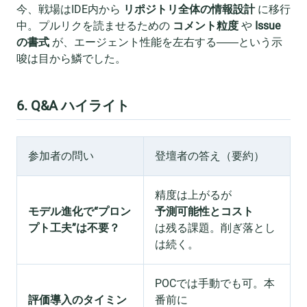
今、戦場はIDE内から
リポジトリ全体の情報設計
に移行
中。プルリクを読ませるための
コメント粒度
や
Issue
の書式
が、エージェント性能を左右する――という示
唆は目から鱗でした。
6. Q&A ハイライト
参加者の問い
登壇者の答え（要約）
精度は上がるが
モデル進化で“プロン
予測可能性とコスト
プト工夫”は不要？
は残る課題。削ぎ落とし
は続く。
POCでは手動でも可。本
評価導入のタイミン
番前に