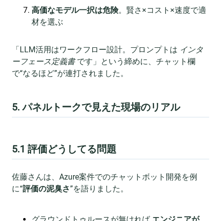
高価なモデル一択は危険
。賢さ×コスト×速度で適
材を選ぶ
「LLM活用はワークフロー設計。プロンプトは
インタ
ーフェース定義書
です」という締めに、チャット欄
で“なるほど”が連打されました。
5. パネルトークで見えた現場のリアル
5.1 評価どうしてる問題
佐藤さんは、Azure案件でのチャットボット開発を例
に“
評価の泥臭さ
”を語りました。
グラウンドトゥルースが無ければ
エンジニアが