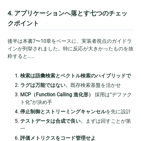
4. アプリケーションへ落とす七つのチェッ
クポイント
後半は本書7〜10章をベースに、実装者視点のガイドラ
インが列挙されました。特に反応が大きかったものを抜
粋すると……
検索は語彙検索とベクトル検索のハイブリッドで
ラグは万能ではない
。既存検索基盤を活かせ
MCP（Function Calling 進化形）
採用は“デファク
ト化”が決め手
停止制御とストリーミングキャンセル
を先に設計
テストデータは合成で良い
。まずは回すことが第
一
評価メトリクスをコード管理せよ