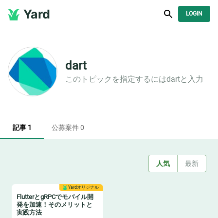
Yard
LOGIN
dart
このトピックを指定するには
dart
と入力
記事 1
公募案件 0
人気
最新
Yardオリジナル
FlutterとgRPCでモバイル開
発を加速！そのメリットと
実践方法