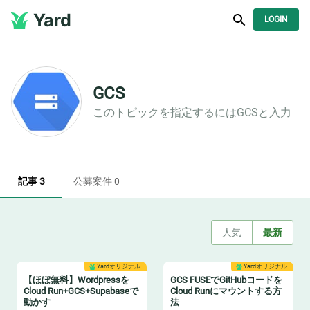
Yard
LOGIN
GCS
このトピックを指定するには
GCS
と入力
記事 3
公募案件 0
人気
最新
Yardオリジナル
Yardオリジナル
【ほぼ無料】Wordpressを
GCS FUSEでGitHubコードを
Cloud Run+GCS+Supabaseで
Cloud Runにマウントする方
動かす
法