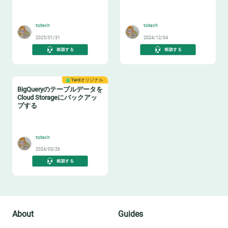
🆓
⛰️
toitech
toitech
2025/01/31
2024/12/04
相談する
相談する
Yardオリジナル
BigQueryのテーブルデータを
Cloud Storageにバックアッ
プする
🔙
toitech
2024/03/26
相談する
About
Guides