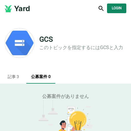
Yard
LOGIN
GCS
このトピックを指定するには
GCS
と入力
記事 3
公募案件 0
公募案件がありません