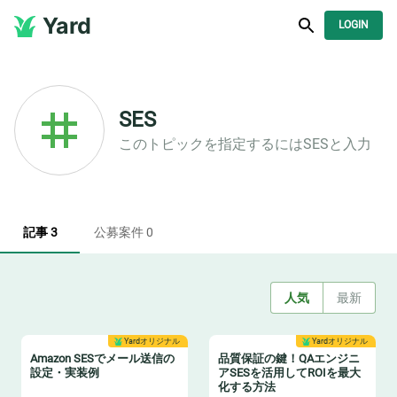
Yard
LOGIN
SES
このトピックを指定するには
SES
と入力
記事 3
公募案件 0
人気
最新
Yardオリジナル
Yardオリジナル
Amazon SESでメール送信の
品質保証の鍵！QAエンジニ
設定・実装例
アSESを活用してROIを最大
化する方法