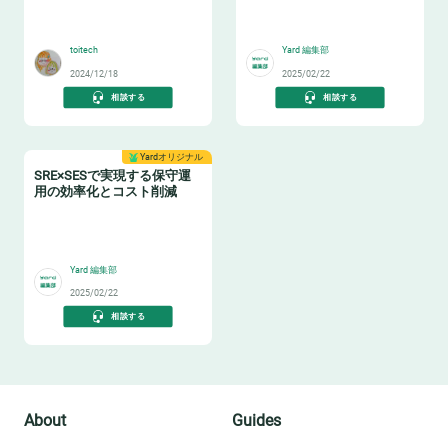
✉️
✅
toitech
Yard 編集部
2024/12/18
2025/02/22
相談する
相談する
Yardオリジナル
SRE×SESで実現する保守運
用の効率化とコスト削減
🤓
Yard 編集部
2025/02/22
相談する
About
Guides