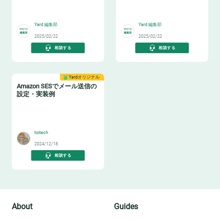
✅
🤓
Yard 編集部
Yard 編集部
2025/02/22
2025/02/22
相談する
相談する
Yardオリジナル
Amazon SESでメール送信の
設定・実装例
✉️
toitech
2024/12/18
相談する
About
Guides