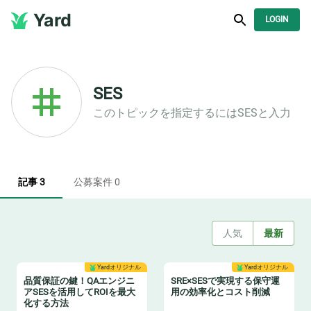
Yard
LOGIN
SES
このトピックを指定するには
SES
と入力
記事 3
公募案件 0
人気
最新
Yardオリジナル
Yardオリジナル
品質保証の鍵！QAエンジニ
SRE×SESで実現する保守運
アSESを活用してROIを最大
用の効率化とコスト削減
化する方法