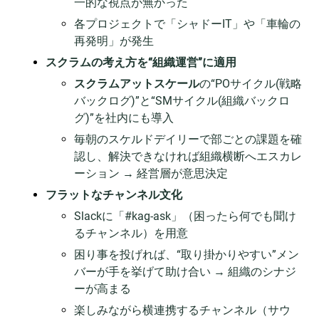
一的な視点が無かった
各プロジェクトで「シャドーIT」や「車輪の
再発明」が発生
スクラムの考え方を“組織運営”に適用
スクラムアットスケール
の“POサイクル(戦略
バックログ)”と“SMサイクル(組織バックロ
グ)”を社内にも導入
毎朝のスケルドデイリーで部ごとの課題を確
認し、解決できなければ組織横断へエスカレ
ーション → 経営層が意思決定
フラットなチャンネル文化
Slackに「#kag-ask」（困ったら何でも聞け
るチャンネル）を用意
困り事を投げれば、“取り掛かりやすい”メン
バーが手を挙げて助け合い → 組織のシナジ
ーが高まる
楽しみながら横連携するチャンネル（サウ