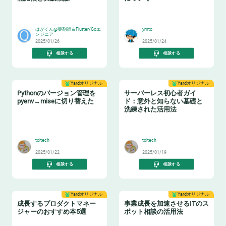
😸
🐶
はがくん@薬剤師＆Flutter/Goエ
ymto
ンジニア
2025/01/26
2025/01/24
相談する
相談する
Yardオリジナル
Yardオリジナル
Pythonのバージョン管理を
サーバーレス初心者ガイ
pyenv→miseに切り替えた
ド：意外と知らない基礎と
洗練された活用法
🐍
⌨️
toitech
toitech
2025/01/22
2025/01/19
相談する
相談する
Yardオリジナル
Yardオリジナル
成長するプロダクトマネー
事業成長を加速させるITのス
ジャーのおすすめ本5選
ポット相談の活用法