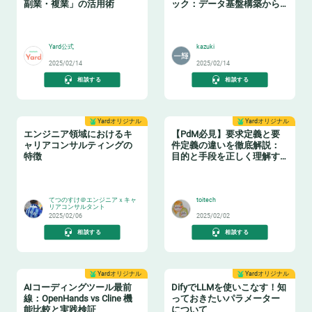
副業・複業」の活用術
ック：データ基盤構築からBI
活用まで
👩‍💻
📈
Yard公式
kazuki
2025/02/14
2025/02/14
相談する
相談する
Yardオリジナル
Yardオリジナル
エンジニア領域におけるキ
【PdM必見】要求定義と要
ャリアコンサルティングの
件定義の違いを徹底解説：
特徴
目的と手段を正しく理解す
る
👂
🛠️
てつのすけ＠エンジニアｘキャ
toitech
リアコンサルタント
2025/02/06
2025/02/02
相談する
相談する
Yardオリジナル
Yardオリジナル
AIコーディングツール最前
DifyでLLMを使いこなす！知
線：OpenHands vs Cline 機
っておきたいパラメーター
能比較と実践検証
について