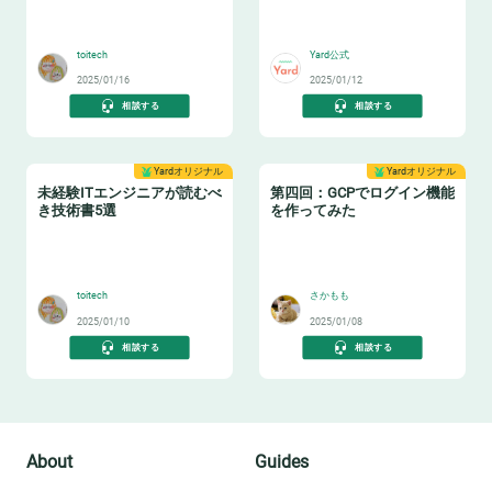
📔
💁‍♂️
toitech
Yard公式
2025/01/16
2025/01/12
相談する
相談する
Yardオリジナル
Yardオリジナル
未経験ITエンジニアが読むべ
第四回：GCPでログイン機能
き技術書5選
を作ってみた
📚
🌐
toitech
さかもも
2025/01/10
2025/01/08
相談する
相談する
About
Guides