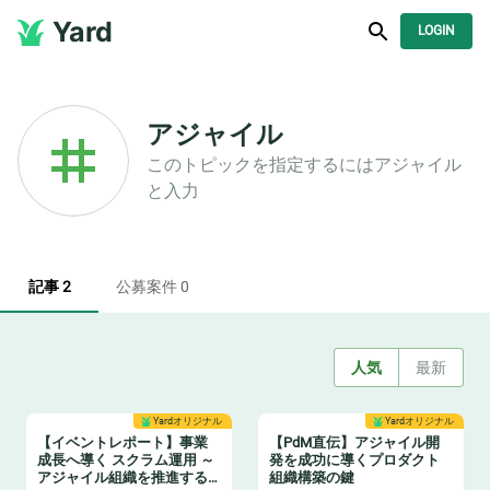
Yard
LOGIN
アジャイル
このトピックを指定するには
アジャイル
と入力
記事 2
公募案件 0
人気
最新
Yardオリジナル
Yardオリジナル
【イベントレポート】事業
【PdM直伝】アジャイル開
成長へ導く スクラム運用 ～
発を成功に導くプロダクト
アジャイル組織を推進する
組織構築の鍵