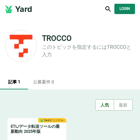
Yard
LOGIN
TROCCO
このトピックを指定するには
TROCCO
と
入力
記事 1
公募案件 0
人気
最新
Yardオリジナル
ETL/データ転送ツールの最
新動向 2025年版