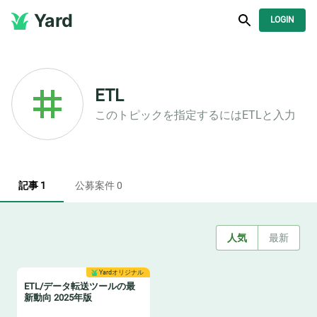
Yard
LOGIN
ETL
このトピックを指定するには
ETL
と入力
記事 1
公募案件 0
人気
最新
Yardオリジナル
ETL/データ転送ツールの最
新動向 2025年版