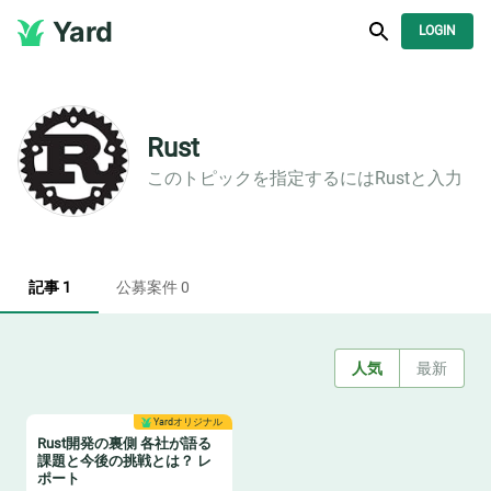
Yard
LOGIN
Rust​
このトピックを指定するには
Rust​
と入力
記事 1
公募案件 0
人気
最新
Yardオリジナル
Rust開発の裏側 各社が語る
課題と今後の挑戦とは？ レ
ポート