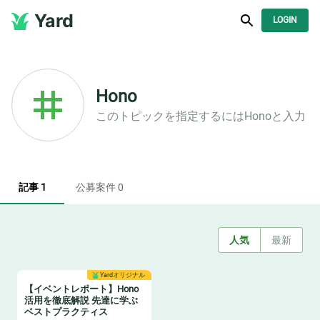
Yard
LOGIN
Hono
このトピックを指定するには
Hono
と入力
記事 1
公募案件 0
人気
最新
Yardオリジナル
【イベントレポート】Hono
活用を徹底解説 先達に学ぶ
ベストプラクティス