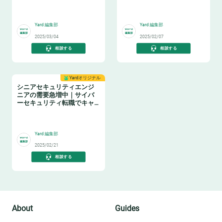
🔐
🔐
Yard 編集部
Yard 編集部
2025/03/04
2025/02/07
相談する
相談する
Yardオリジナル
シニアセキュリティエンジ
ニアの需要急増中｜サイバ
ーセキュリティ転職でキャ
リアを加速させるには
㊙️
Yard 編集部
2025/02/21
相談する
About
Guides