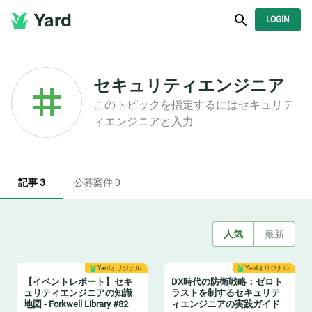
Yard
LOGIN
セキュリティエンジニア
このトピックを指定するには
セキュリテ
ィエンジニア
と入力
記事 3
公募案件 0
人気
最新
Yardオリジナル
Yardオリジナル
【イベントレポート】セキ
DX時代の防衛戦略：ゼロト
ュリティエンジニアの知識
ラストを制するセキュリテ
地図 - Forkwell Library #82
ィエンジニアの実践ガイド