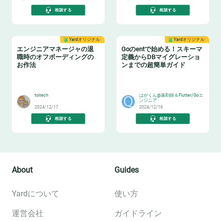
相談する
相談する
Yardオリジナル
Yardオリジナル
エンジニアマネージャの退
Goのentで始める！スキーマ
職時のオフボーディングの
定義からDBマイグレーショ
お作法
ンまでの超簡単ガイド
👋
🎹
toitech
はがくん@薬剤師＆Flutter/Goエ
ンジニア
2024/12/17
2024/12/16
相談する
相談する
About
Guides
Yardについて
使い方
運営会社
ガイドライン