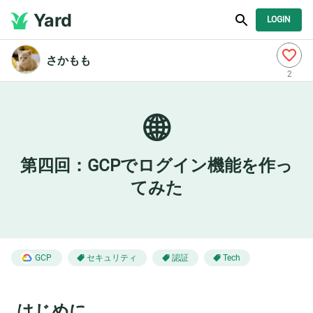
Yard
LOGIN
さかもも
2
🌐
第四回：GCPでログイン機能を作っ
てみた
セキュリティ
認証
GCP
Tech
はじめに