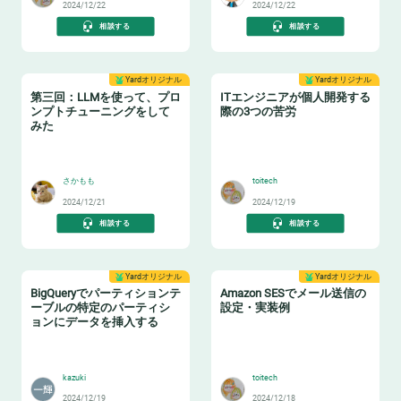
2024/12/22
2024/12/22
相談する
相談する
Yardオリジナル
Yardオリジナル
第三回：LLMを使って、プロ
ITエンジニアが個人開発する
ンプトチューニングをして
際の3つの苦労
みた
📖
🧑‍💻
さかもも
toitech
2024/12/21
2024/12/19
相談する
相談する
Yardオリジナル
Yardオリジナル
BigQueryでパーティションテ
Amazon SESでメール送信の
ーブルの特定のパーティシ
設定・実装例
ョンにデータを挿入する
📝
✉️
kazuki
toitech
2024/12/19
2024/12/18