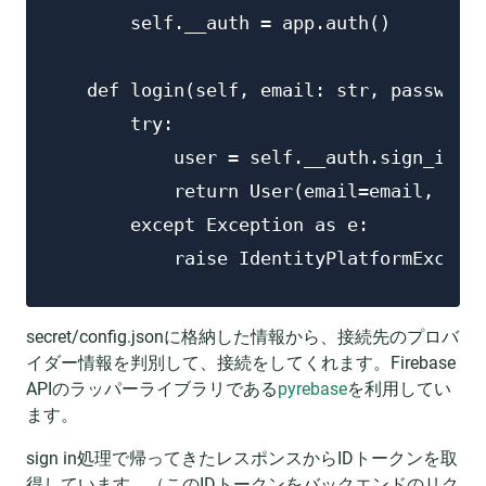
        self.__auth = app.auth()

    def login(self, email: str, password:
        try:

            user = self.__auth.sign_in_wi
            return User(email=email, id_t
        except Exception as e:

            raise IdentityPlatformExcept
secret/config.jsonに格納した情報から、接続先のプロバ
イダー情報を判別して、接続をしてくれます。Firebase
APIのラッパーライブラリである
pyrebase
を利用してい
ます。
sign in処理で帰ってきたレスポンスからIDトークンを取
得しています。（このIDトークンをバックエンドのリク