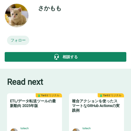
さかもも
フォロー
相談する
Read next
Yardオリジナル
Yardオリジナル
ETL/データ転送ツールの最
複合アクションを使ったス
新動向 2025年版
マートなGitHub Actionsの実
践例
🛻
🏃‍♂️
toitech
toitech