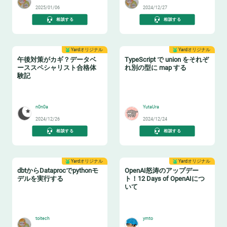
2025/01/06
2024/12/27
相談する
相談する
Yardオリジナル
Yardオリジナル
午後対策がカギ？データベ
TypeScript で union をそれぞ
ーススペシャリスト合格体
れ別の型に map する
験記
💯
😸
n0n0a
YutaUra
2024/12/26
2024/12/24
相談する
相談する
Yardオリジナル
Yardオリジナル
dbtからDataprocでpythonモ
OpenAI怒涛のアップデー
デルを実行する
ト！12 Days of OpenAIにつ
いて
🚜
🐶
toitech
ymto