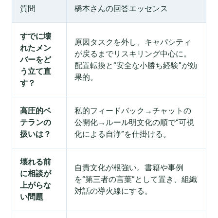
質問
橋本さんの回答エッセンス
すでに壊
原因タスクを外し、キャパシティ
れたメン
が戻るまでリスキリング中心に。
バーをど
配置転換と“安全な小勝ち経験”が効
う立て直
果的。
す？
高圧的ベ
私的フィードバック→チャットの
テランの
公開化→ルール明文化の順で“可視
扱いは？
化による自浄”を仕掛ける。
壊れる前
自責文化が根強い。書籍や事例
に相談が
を“第三者の言葉”として置き、組織
上がらな
対話の導火線にする。
い問題