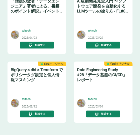
「話題の近著『データエン
AI駆動開発完全入門 〜ソフ
ジニア』著者による、書籍
トウェア開発を自動化する
のポイント解説」イベント
LLMツールの操り方 - FL#87
レポート
イベントレポート
📗
🤖
toitech
toitech
2025/04/03
2025/03/29
相談する
相談する
Yardオリジナル
Yardオリジナル
BigQuery × dbt × Terraform で
Data Engineering Study
ポリシータグ設定と個人情
#28「データ基盤のCI/CD」
報マスキング
レポート
🔖
🔧
toitech
toitech
2025/03/12
2025/03/04
相談する
相談する