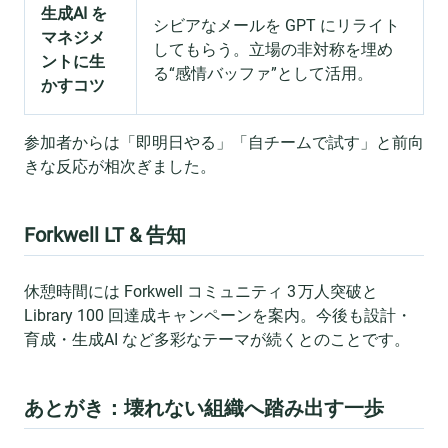
生成AI を
シビアなメールを GPT にリライト
マネジメ
してもらう。立場の非対称を埋め
ントに生
る“感情バッファ”として活用。
かすコツ
参加者からは「即明日やる」「自チームで試す」と前向
きな反応が相次ぎました。
Forkwell LT & 告知
休憩時間には Forkwell コミュニティ 3 万⼈突破と
Library 100 回達成キャンペーンを案内。今後も設計・
育成・生成AI など多彩なテーマが続くとのことです。
あとがき：壊れない組織へ踏み出す一歩