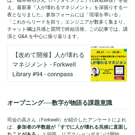
は、橋本将功さん（パラダイスウェア代表取締役）を迎
え、最新著『人が壊れるマネジメント』を深掘りする一
夜となりました。参加フォームには「現場を率いる」
「これからリードを担う」エンジニアが数多く集まり、
チャット欄は共感と質問で終始活発。この記事では、講
演と Q&A を中心に振り返ります。
オープニング──数字が物語る課題意識
司会の高さん（Forkwell）が紹介したアンケートによれ
ば、
参加者の半数超が「すでに人が壊れる兆候に直面し
たことがある」
と回答。リアクションボタンは開始