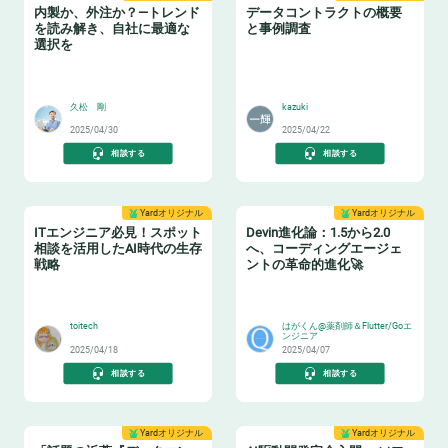
内製か、外注か？—トレンド
データコントラクトの概要
を読み解き、自社に最適な
と事例調査
選択を
🏫
📝
久松 剛
kazuki
2025/04/30
2025/04/22
相談する
相談する
Yardオリジナル
Yardオリジナル
ITエンジニア必見！スポット
Devin進化論：1.5から2.0
相談を活用したAI時代の生存
へ、コーディングエージェ
戦略
ントの革命的進化🚀
🏋️
🧙‍♂️
toitech
はがくん@薬剤師＆Flutter/Goエ
ンジニア
2025/04/18
2025/04/07
相談する
相談する
Yardオリジナル
Yardオリジナル