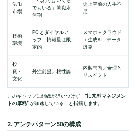
「代わりはいくら
労働
史上空前の人手不
でもいる」就職氷
市場
足
河期
PC とダイヤルア
スマホ＋クラウド
技術
ップ 情報量は限
＋生成AI データ
環境
定的
爆発
投
内製志向／合理と
資・
外注前提／根性論
リスペクト
文化
このギャップに組織が追いつけず、
“旧来型マネジメン
トの摩耗”
が加速している、と指摘します。
2. アンチパターン50の構成