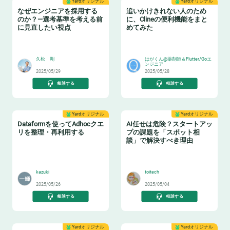
Yardオリジナル
Yardオリジナル
なぜエンジニアを採用する
追いかけきれない人のため
のか？—選考基準を考える前
に、Clineの便利機能をまと
に見直したい視点
めてみた
😸
🎉
久松 剛
はがくん@薬剤師＆Flutter/Goエ
ンジニア
2025/05/29
2025/05/28
相談する
相談する
Yardオリジナル
Yardオリジナル
Dataformを使ってAdhocクエ
AI任せは危険？スタートアッ
リを整理・再利用する
プの課題を「スポット相
談」で解決すべき理由
♻️
👩‍🏫
kazuki
toitech
2025/05/26
2025/05/04
相談する
相談する
Yardオリジナル
Yardオリジナル