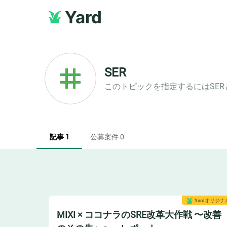
Yard
SER
このトピックを指定するには
SER
記事 1
公募案件 0
Yardオリジナ
MIXI × ココナラのSRE改革大作戦 〜改善