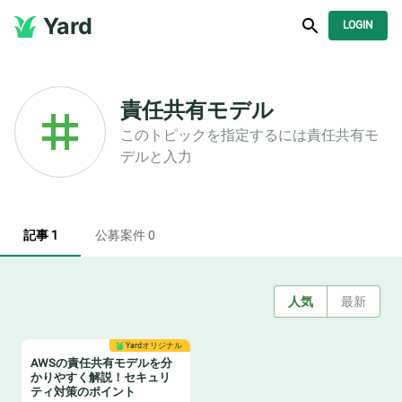
Yard
LOGIN
責任共有モデル
このトピックを指定するには
責任共有モ
デル
と入力
記事 1
公募案件 0
人気
最新
Yardオリジナル
AWSの責任共有モデルを分
かりやすく解説！セキュリ
ティ対策のポイント